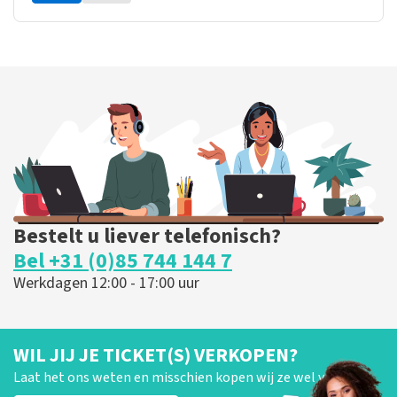
Bestelt u liever telefonisch?
Bel +31 (0)85 744 144 7
Werkdagen 12:00 - 17:00 uur
WIL JIJ JE TICKET(S) VERKOPEN?
Laat het ons weten en misschien kopen wij ze wel van je!