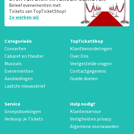
Beleef evenementen met
Tickets van TopTicketShop!
Zo werken wij
Categorieën
TopTicketShop
Concerten
Klantbeoordelingen
Cabaret en theater
Over Ons
Musicals
Veelgestelde vragen
Evenementen
Contactgegevens
Aanbiedingen
Goede doelen
Laatste nieuwsbrief
Service
Hulp nodig?
Groepsboekingen
Klantenservice
Verkoop Je Tickets
Veiligheid en privacy
Algemene voorwaarden