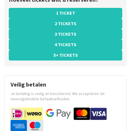
Hoeveel tickets wilt u reserveren?
1 TICKET
2 TICKETS
3 TICKETS
4 TICKETS
5+ TICKETS
Veilig betalen
Je betaling is veilig en beschermd. We accepteren de
meestgebruikte betaalmethoden.