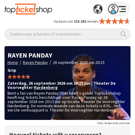
Op basis van
113.182
reviews
Zoeken naar artiesten of evenementen
RAYEN PANDAY
/
/
Home
Rayen Panday
26 september 2026 om 20:15
Grip
zaterdag
,
26 september 2026 om 20:15
uur
|
Theater De
Voorveghter
Hardenberg
Bent u fan van Rayen Panday? Dan heeft u geluk! Topticketshop
heeft nog tickets beschikbaar voor Rayen Panday op 26
september 2026 om 20:15 uur op locatie Theater De Voorveghter
Hardenberg. De nominale waarde van deze tickets is
€30,-
. Het
eerste verkooppunt is Theater De Voorveghter Hardenberg.
Foto: Screenshot youtube