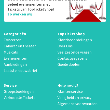
Beleef evenementen met
Tickets van TopTicketShop!
Zo werken wij
Categorieën
TopTicketShop
Concerten
Klantbeoordelingen
Cabaret en theater
Over Ons
Musicals
Veelgestelde vragen
Evenementen
Contactgegevens
Aanbiedingen
Goede doelen
Laatste nieuwsbrief
Service
Hulp nodig?
Groepsboekingen
Klantenservice
Verkoop Je Tickets
Veiligheid en privacy
Algemene voorwaarden