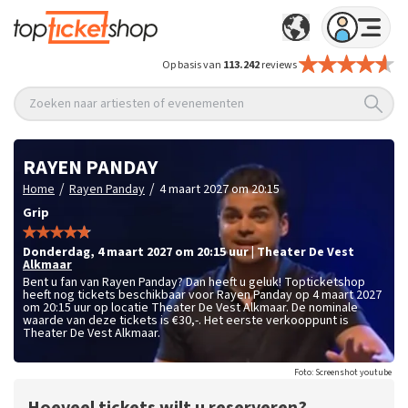
Op basis van
113.242
reviews
Zoeken naar artiesten of evenementen
RAYEN PANDAY
/
/
Home
Rayen Panday
4 maart 2027 om 20:15
Grip
donderdag
,
4 maart 2027 om 20:15
uur
|
Theater De Vest
Alkmaar
Bent u fan van Rayen Panday? Dan heeft u geluk! Topticketshop
heeft nog tickets beschikbaar voor Rayen Panday op 4 maart 2027
om 20:15 uur op locatie Theater De Vest Alkmaar. De nominale
waarde van deze tickets is
€30,-
. Het eerste verkooppunt is
Theater De Vest Alkmaar.
Foto: Screenshot youtube