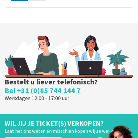
Bestelt u liever telefonisch?
Bel +31 (0)85 744 144 7
Werkdagen 12:00 - 17:00 uur
WIL JIJ JE TICKET(S) VERKOPEN?
Laat het ons weten en misschien kopen wij ze wel van je!