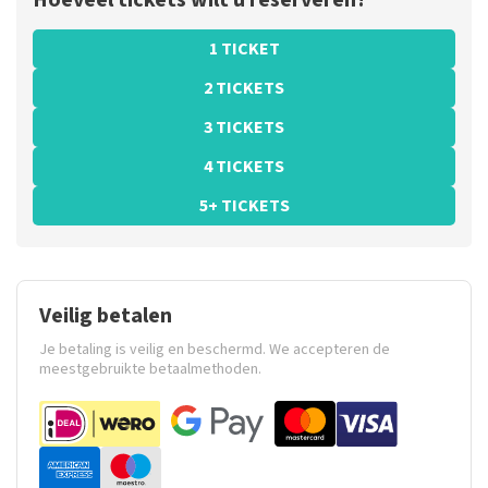
Hoeveel tickets wilt u reserveren?
1 TICKET
2 TICKETS
3 TICKETS
4 TICKETS
5+ TICKETS
Veilig betalen
Je betaling is veilig en beschermd. We accepteren de
meestgebruikte betaalmethoden.