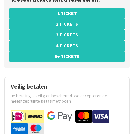
Hoeveel tickets wilt u reserveren?
1 TICKET
2 TICKETS
3 TICKETS
4 TICKETS
5+ TICKETS
Veilig betalen
Je betaling is veilig en beschermd. We accepteren de
meestgebruikte betaalmethoden.