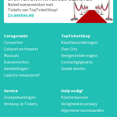
Beleef evenementen met
Tickets van TopTicketShop!
Zo werken wij
Categorieën
TopTicketShop
Concerten
Klantbeoordelingen
Cabaret en theater
Over Ons
Musicals
Veelgestelde vragen
Evenementen
Contactgegevens
Aanbiedingen
Goede doelen
Laatste nieuwsbrief
Service
Hulp nodig?
Groepsboekingen
Klantenservice
Verkoop Je Tickets
Veiligheid en privacy
Algemene voorwaarden