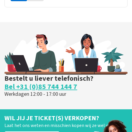
Bestelt u liever telefonisch?
Bel +31 (0)85 744 144 7
Werkdagen 12:00 - 17:00 uur
WIL JIJ JE TICKET(S) VERKOPEN?
Laat het ons weten en misschien kopen wij ze wel van je!