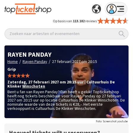
Op basis van
113.182
reviews
Zoeken naar artiesten of evenementen
RAYEN PANDAY
/
/
Home
Rayen Panday
27 februari 2027 om 20:15
Grip
zaterdag
,
27 februari 2027 om 20:15
uur
|
Cultuurhuis De
Klinker
Winschoten
Bent u fan van Rayen Panday? Dan heeft u geluk! Topticketshop
heeft nog tickets beschikbaar voor Rayen Panday op 27 februari
2027 om 20:15 uur op locatie Cultuurhuis De Klinker Winschoten. De
nominale waarde van deze tickets is
€28,-
. Het eerste
verkooppunt is Cultuurhuis De Klinker Winschoten.
Foto: Screenshot youtube