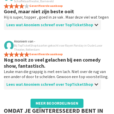
Eenvoudig bestel site
Schaffelaartheater, Barneveld
Tickets eenvoudig te bestellen als een voorstelling is
Geverifieerde aankoop
Goed, maar niet zijn beste ooit
uitverkocht
Hij is super, topper , goed in ze vak . Maar deze viel wat tegen
Lees wat Anoniem schreef over TopTicketShop
Beoordeling van Anoniem over
TopTicketShop
Anoniem
van
-
Bij TopTicketShop kaarten gekocht voor Rayen Panday in Oude Luxor
Prima , maar duur
Theater, Rotterdam
Goede service
Geverifieerde aankoop
Nog nooit zo veel gelachen bij een comedy
show, fantastisch.
Leuke man die grappig is met een lach. Niet over de rug van
een ander of door te schelden. Gewoon een top voorstelling.
Lees wat Anoniem schreef over TopTicketShop
Beoordeling van Anoniem over
TopTicketShop
MEER BEOORDELINGEN
prima.
OMDAT JE GEÏNTERESSEERD BENT IN