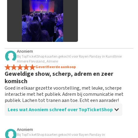
geplaatst.
Alle afbeeldingen van klanten
Anoniem
bekijken
Bij TopTicketShop kaarten gekocht voor Rayen Panday in Kunstlinie
Almere Flevoland, Almere
Geverifieerde aankoop
Geweldige show, scherp, adrem en zeer
komisch
Goed in elkaar gezette voorstelling, met leuke, scherpe
interactie met het publiek. Adrem bij communicatie met
publiek. Lachen tot tranen aan toe. Echt een aanrader!
Lees wat Anoniem schreef over TopTicketShop
Beoordeling van Anoniem over
TopTicketShop
Anoniem
Bij TopTicketShop kaarten gekocht voor Rayen Panday in