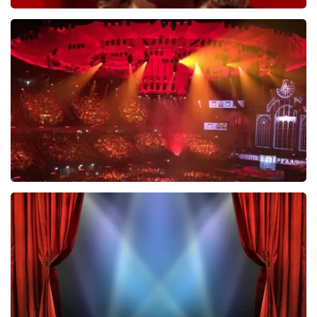
Esther van der Voort
488
laatste 30 minuten
BESTEL NU
Vrienden Van Amstel Live
423
laatste 30 minuten
BESTEL NU