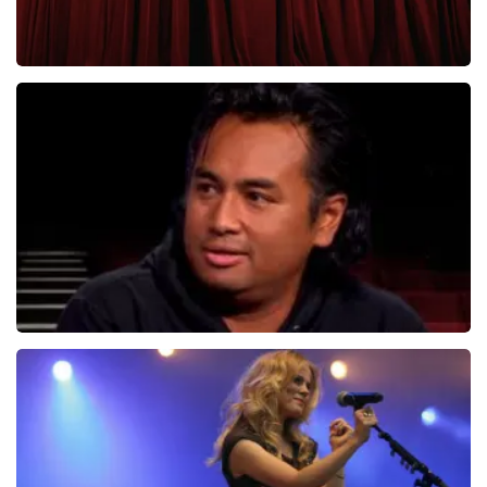
Roue Verveer
280+
reviews
BEKIJKEN
Daniel Arends
876+
reviews
BEKIJKEN