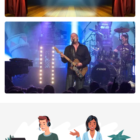
40 45 De Musical
290
laatste 30 minuten
BESTEL NU
Blof
255
laatste 30 minuten
BESTEL NU