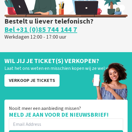
Bestelt u liever telefonisch?
Bel +31 (0)85 744 144 7
Werkdagen 12:00 - 17:00 uur
WIL JIJ JE TICKET(S) VERKOPEN?
Laat het ons weten en misschien kopen wij ze wel van je!
VERKOOP JE TICKETS
Nooit meer een aanbieding missen?
MELD JE AAN VOOR DE NIEUWSBRIEF!