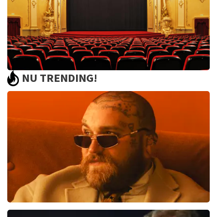
NU TRENDING!
Saturday Night Fever
60
reviews
BEKIJKEN
Teddy Swims