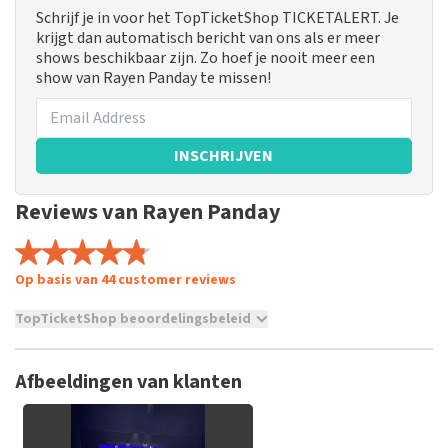
Schrijf je in voor het TopTicketShop TICKETALERT. Je
krijgt dan automatisch bericht van ons als er meer
shows beschikbaar zijn. Zo hoef je nooit meer een
show van Rayen Panday te missen!
INSCHRIJVEN
Reviews van Rayen Panday
Op basis van 44 customer reviews
TopTicketShop beoordelingsbeleid
TopTicketShop verzamelt reviews van echte klanten. Het is
niet mogelijk om een review achter te laten als je geen
Afbeeldingen van klanten
tickets hebt aangeschaft bij TopTicketShop. Reviews met
grof taalgebruik en/of onwaarheden worden niet geplaatst.
Het kan enkele weken duren voordat een review wordt