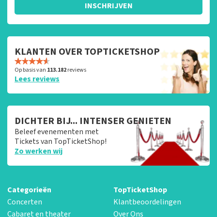
INSCHRIJVEN
KLANTEN OVER TOPTICKETSHOP
Op basis van
113.182
reviews
Lees reviews
DICHTER BIJ... INTENSER GENIETEN
Beleef evenementen met
Tickets van TopTicketShop!
Zo werken wij
Categorieën
TopTicketShop
Concerten
Klantbeoordelingen
Cabaret en theater
Over Ons