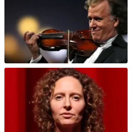
510
laatste 30 minuten
BESTEL NU
Andre Rieu
503
laatste 30 minuten
BESTEL NU