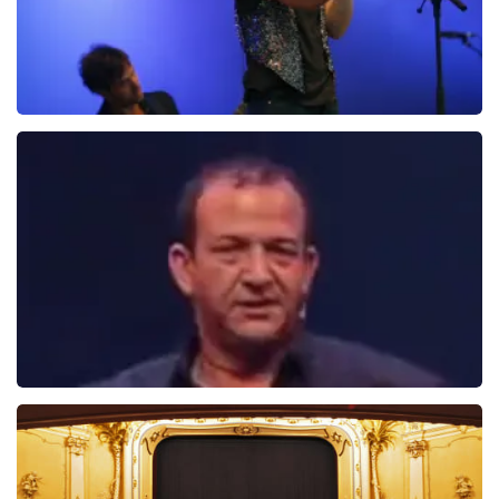
Ilse DeLange
274+
reviews
BEKIJKEN
Najib Amhali
1099+
reviews
BEKIJKEN