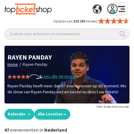
Op basis van
113.182
reviews
Zoeken naar artiesten of evenementen
RAYEN PANDAY
/
Home
Rayen Panday
Lees alle 44 reviews
Rayen Panday heeft meer dan 67 evenementen op dit moment. Mis
de show van Rayen Panday niet en bestel nu direct uw tickets!
Foto: Screenshot youtube
Kalender
Alle Locaties
67
evenementen in
Nederland