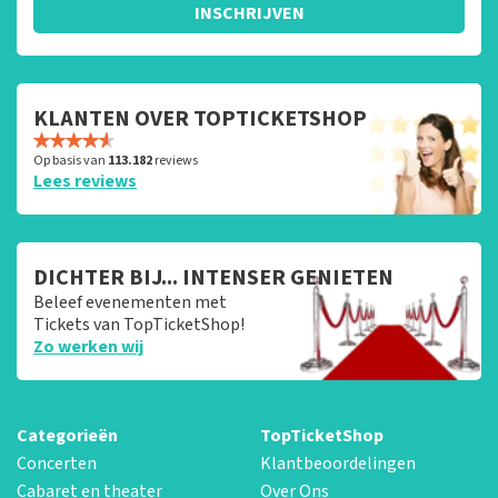
INSCHRIJVEN
KLANTEN OVER TOPTICKETSHOP
Op basis van
113.182
reviews
Lees reviews
DICHTER BIJ... INTENSER GENIETEN
Beleef evenementen met
Tickets van TopTicketShop!
Zo werken wij
Categorieën
TopTicketShop
Concerten
Klantbeoordelingen
Cabaret en theater
Over Ons