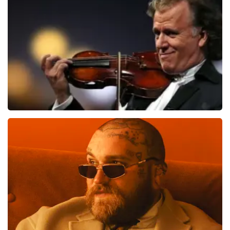
1635
laatste 30 minuten
BESTEL NU
Andre Rieu
1276
laatste 30 minuten
BESTEL NU