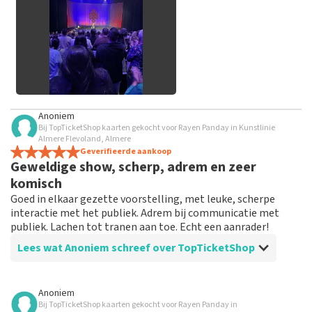
geplaatst.
Alle afbeeldingen van klanten
Anoniem
bekijken
Bij TopTicketShop kaarten gekocht voor Rayen Panday in Kunstlinie
Almere Flevoland, Almere
Geverifieerde aankoop
Geweldige show, scherp, adrem en zeer
komisch
Goed in elkaar gezette voorstelling, met leuke, scherpe
interactie met het publiek. Adrem bij communicatie met
publiek. Lachen tot tranen aan toe. Echt een aanrader!
Lees wat Anoniem schreef over TopTicketShop
Beoordeling van Anoniem over
TopTicketShop
Anoniem
Bij TopTicketShop kaarten gekocht voor Rayen Panday in