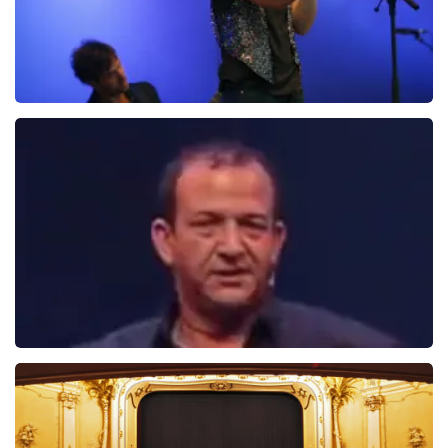
Ilse DeLange
274+
reviews
BEKIJKEN
Najib Amhali
1099+
reviews
BEKIJKEN