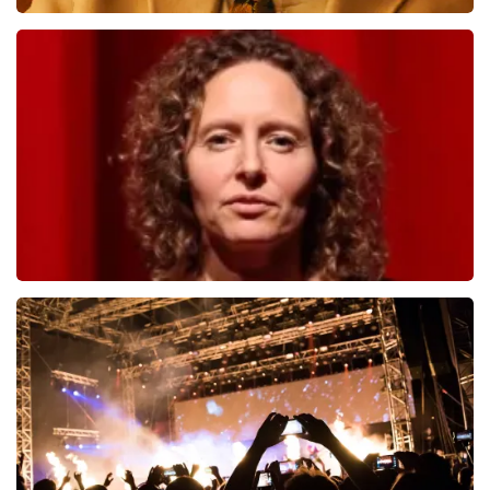
Teddy Swims
998
laatste 30 minuten
BESTEL NU
Esther van der Voort
690
laatste 30 minuten
BESTEL NU