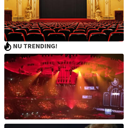
NU TRENDING!
Saturday Night Fever
60
reviews
BEKIJKEN
Vrienden Van Amstel Live