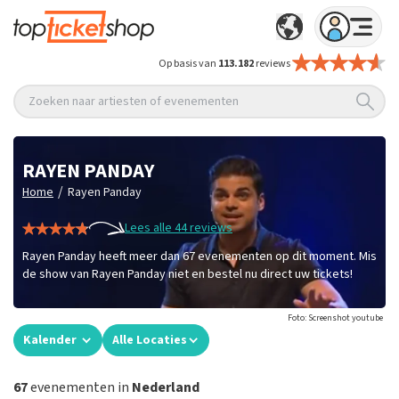
Op basis van
113.182
reviews
Zoeken naar artiesten of evenementen
RAYEN PANDAY
/
Home
Rayen Panday
Lees alle 44 reviews
Rayen Panday heeft meer dan 67 evenementen op dit moment. Mis
de show van Rayen Panday niet en bestel nu direct uw tickets!
Foto: Screenshot youtube
Kalender
Alle Locaties
67
evenementen in
Nederland