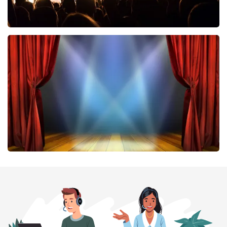
Don Omar
464
laatste 30 minuten
BESTEL NU
40 45 De Musical
424
laatste 30 minuten
BESTEL NU