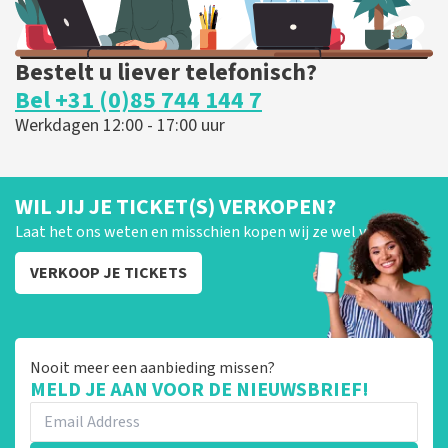
Bestelt u liever telefonisch?
Bel +31 (0)85 744 144 7
Werkdagen 12:00 - 17:00 uur
WIL JIJ JE TICKET(S) VERKOPEN?
Laat het ons weten en misschien kopen wij ze wel van je!
VERKOOP JE TICKETS
Nooit meer een aanbieding missen?
MELD JE AAN VOOR DE NIEUWSBRIEF!