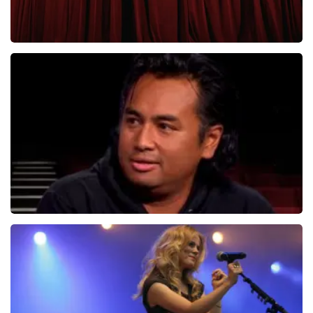
Roue Verveer
280+
reviews
BEKIJKEN
Daniel Arends
876+
reviews
BEKIJKEN