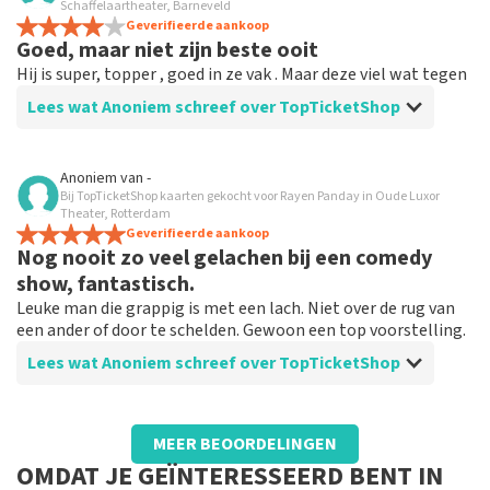
Eenvoudig bestel site
Schaffelaartheater, Barneveld
Tickets eenvoudig te bestellen als een voorstelling is
Geverifieerde aankoop
Goed, maar niet zijn beste ooit
uitverkocht
Hij is super, topper , goed in ze vak . Maar deze viel wat tegen
Lees wat Anoniem schreef over TopTicketShop
Beoordeling van Anoniem over
TopTicketShop
Anoniem
van
-
Bij TopTicketShop kaarten gekocht voor Rayen Panday in Oude Luxor
Prima , maar duur
Theater, Rotterdam
Goede service
Geverifieerde aankoop
Nog nooit zo veel gelachen bij een comedy
show, fantastisch.
Leuke man die grappig is met een lach. Niet over de rug van
een ander of door te schelden. Gewoon een top voorstelling.
Lees wat Anoniem schreef over TopTicketShop
Beoordeling van Anoniem over
TopTicketShop
MEER BEOORDELINGEN
prima.
OMDAT JE GEÏNTERESSEERD BENT IN