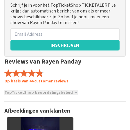
Schrijf je in voor het TopTicketShop TICKETALERT. Je
krijgt dan automatisch bericht van ons als er meer
shows beschikbaar zijn. Zo hoef je nooit meer een
show van Rayen Panday te missen!
INSCHRIJVEN
Reviews van Rayen Panday
Op basis van 44 customer reviews
TopTicketShop beoordelingsbeleid
TopTicketShop verzamelt reviews van echte klanten. Het is
niet mogelijk om een review achter te laten als je geen
Afbeeldingen van klanten
tickets hebt aangeschaft bij TopTicketShop. Reviews met
grof taalgebruik en/of onwaarheden worden niet geplaatst.
Het kan enkele weken duren voordat een review wordt