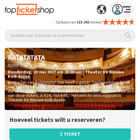
Op basis van
113.242
reviews
Zoeken naar artiesten of evenementen
RATATATATA
/
/
Home
Ratatatata
20 mei 2027 om 20:00
donderdag
,
20 mei 2027 om 20:00
uur
|
Theater De Nieuwe
Kolk
Assen
Bent u fan van Ratatatata? Dan heeft u geluk! Topticketshop heeft
nog tickets beschikbaar voor Ratatatata op 20 mei 2027 om 20:00
uur op locatie Theater De Nieuwe Kolk Assen. De nominale waarde
van deze tickets is
€24,- tot €49,-
. Het eerste verkooppunt is
Theater De Nieuwe Kolk Assen.
Hoeveel tickets wilt u reserveren?
1 TICKET