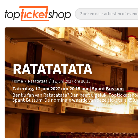
Zoeken naar artiesten of eve
RATATATATA
/
/
Home
Ratatatata
12 juni 2027 om 20:15
zaterdag
,
12 juni 2027 om 20:15
uur
|
Spant
Bussum
Bent u fan van Ratatatata? Dan heeft u geluk! Topticketshop
Spant Bussum. De nominale waarde van deze tickets is
€50,-