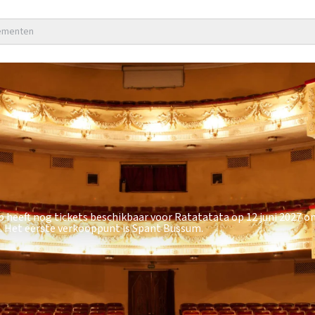
nementen
 heeft nog tickets beschikbaar voor Ratatatata op 12 juni 2027 om
. Het eerste verkooppunt is Spant Bussum.