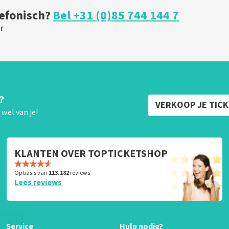
lefonisch?
Bel +31 (0)85 744 144 7
r
?
VERKOOP JE TIC
wel van je!
KLANTEN OVER TOPTICKETSHOP
Op basis van
113.182
reviews
Lees reviews
Service
Hulp nodig?