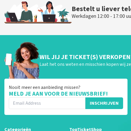
Bestelt u liever te
Werkdagen 12:00 - 17:00 uu
WIL JIJ JE TICKET(S) VERKOPEN
Laat het ons weten en misschien kopen wij ze 
Nooit meer een aanbieding missen?
MELD JE AAN VOOR DE NIEUWSBRIEF!
INSCHRIJVEN
Categorieën
TopTicketShop