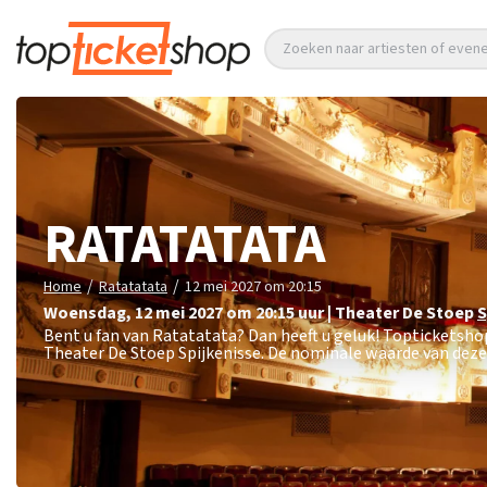
Zoeken naar artiesten of eve
RATATATATA
/
/
Home
Ratatatata
12 mei 2027 om 20:15
woensdag
,
12 mei 2027 om 20:15
uur
|
Theater De Stoep
S
Bent u fan van Ratatatata? Dan heeft u geluk! Topticketsho
Theater De Stoep Spijkenisse. De nominale waarde van deze 