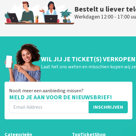
Bestelt u liever te
Werkdagen 12:00 - 17:00 uu
WIL JIJ JE TICKET(S) VERKOPEN
Laat het ons weten en misschien kopen wij ze 
Nooit meer een aanbieding missen?
MELD JE AAN VOOR DE NIEUWSBRIEF!
INSCHRIJVEN
Categorieën
TopTicketShop