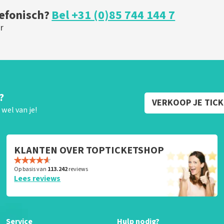
lefonisch?
Bel +31 (0)85 744 144 7
r
?
VERKOOP JE TIC
wel van je!
KLANTEN OVER TOPTICKETSHOP
Op basis van
113.242
reviews
Lees reviews
Service
Hulp nodig?