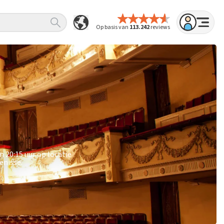
Op basis van
113.242
reviews
 20:15 uur op locatie
enisse.