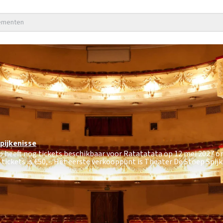
nementen
pijkenisse
p heeft nog tickets beschikbaar voor Ratatatata op 12 mei 2027 om
tickets is
€50,-
. Het eerste verkooppunt is Theater De Stoep Spijk