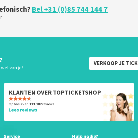
lefonisch?
Bel +31 (0)85 744 144 7
r
?
VERKOOP JE TIC
wel van je!
KLANTEN OVER TOPTICKETSHOP
Op basis van
113.182
reviews
Lees reviews
Service
Hulp nodig?