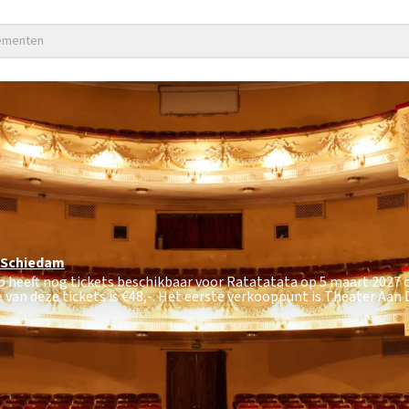
nementen
Schiedam
p heeft nog tickets beschikbaar voor Ratatatata op 5 maart 2027 
van deze tickets is
€48,-
. Het eerste verkooppunt is Theater Aan 