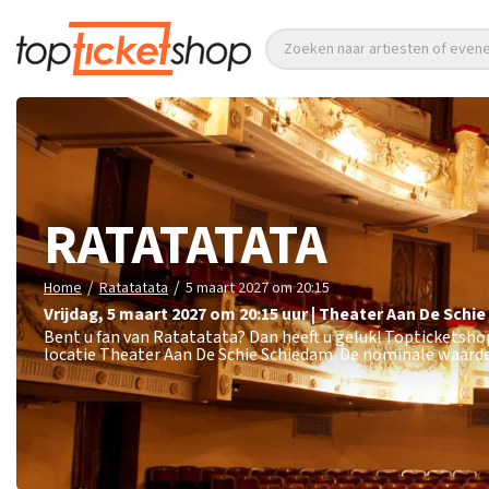
Zoeken naar artiesten of eve
RATATATATA
/
/
Home
Ratatatata
5 maart 2027 om 20:15
vrijdag
,
5 maart 2027 om 20:15
uur
|
Theater Aan De Schie
Bent u fan van Ratatatata? Dan heeft u geluk! Topticketsho
locatie Theater Aan De Schie Schiedam. De nominale waarde 