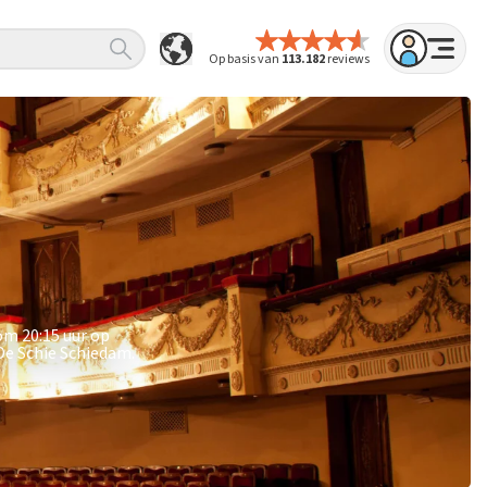
Op basis van
113.182
reviews
om 20:15 uur op
De Schie Schiedam.