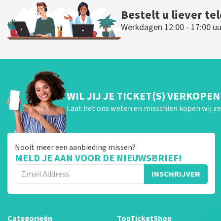
Bestelt u liever te
Werkdagen 12:00 - 17:00 uu
WIL JIJ JE TICKET(S) VERKOPEN
Laat het ons weten en misschien kopen wij ze 
Nooit meer een aanbieding missen?
MELD JE AAN VOOR DE NIEUWSBRIEF!
INSCHRIJVEN
Categorieën
TopTicketShop