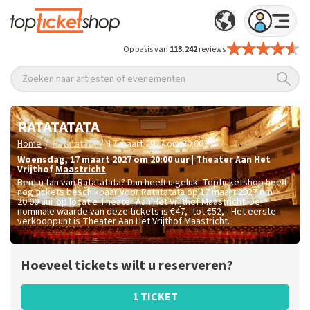
Op basis van
113.242
reviews
Zoeken naar artiesten of evenementen
RATATATATA
/
/
Home
Ratatatata
17 maart 2027 om 20:00
woensdag
,
17 maart 2027 om 20:00
uur
|
Theater Aan Het
Vrijthof
Maastricht
Bent u fan van Ratatatata? Dan heeft u geluk! Topticketshop heeft
nog tickets beschikbaar voor Ratatatata op 17 maart 2027 om
20:00 uur op locatie Theater Aan Het Vrijthof Maastricht. De
nominale waarde van deze tickets is
€47,- tot €52,-
. Het eerste
verkooppunt is Theater Aan Het Vrijthof Maastricht.
Hoeveel tickets wilt u reserveren?
1 TICKET