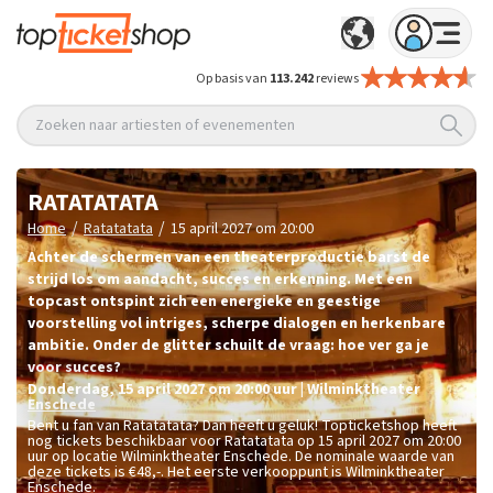
Op basis van
113.242
reviews
Zoeken naar artiesten of evenementen
RATATATATA
/
/
Home
Ratatatata
15 april 2027 om 20:00
Achter de schermen van een theaterproductie barst de
strijd los om aandacht, succes en erkenning. Met een
topcast ontspint zich een energieke en geestige
voorstelling vol intriges, scherpe dialogen en herkenbare
ambitie. Onder de glitter schuilt de vraag: hoe ver ga je
voor succes?
donderdag
,
15 april 2027 om 20:00
uur
|
Wilminktheater
Enschede
Bent u fan van Ratatatata? Dan heeft u geluk! Topticketshop heeft
nog tickets beschikbaar voor Ratatatata op 15 april 2027 om 20:00
uur op locatie Wilminktheater Enschede. De nominale waarde van
deze tickets is
€48,-
. Het eerste verkooppunt is Wilminktheater
Enschede.