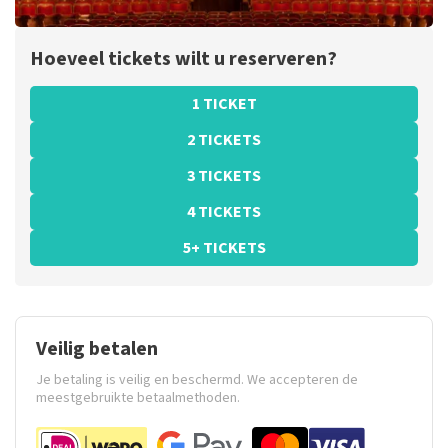
Hoeveel tickets wilt u reserveren?
1 TICKET
2 TICKETS
3 TICKETS
4 TICKETS
5+ TICKETS
Veilig betalen
Je betaling is veilig en beschermd. We accepteren de
meestgebruikte betaalmethoden.