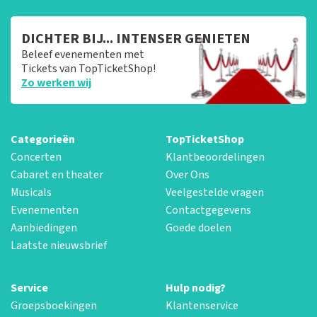
DICHTER BIJ... INTENSER GENIETEN
Beleef evenementen met
Tickets van TopTicketShop!
Zo werken wij
Categorieën
TopTicketShop
Concerten
Klantbeoordelingen
Cabaret en theater
Over Ons
Musicals
Veelgestelde vragen
Evenementen
Contactgegevens
Aanbiedingen
Goede doelen
Laatste nieuwsbrief
Service
Hulp nodig?
Groepsboekingen
Klantenservice