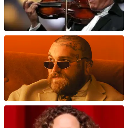
Andre Rieu
1276
laatste 30 minuten
BESTEL NU
Teddy Swims
998
laatste 30 minuten