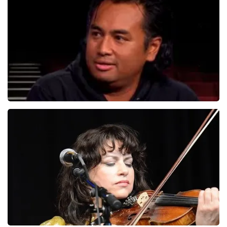
5606+
reviews
BEKIJKEN
Daniel Arends
876+
reviews
BEKIJKEN