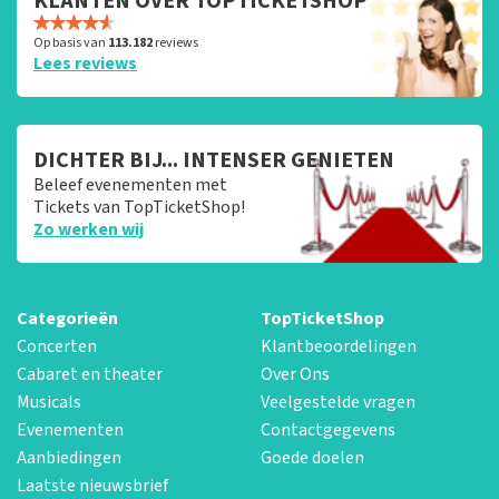
KLANTEN OVER TOPTICKETSHOP
Op basis van
113.182
reviews
Lees reviews
DICHTER BIJ... INTENSER GENIETEN
Beleef evenementen met
Tickets van TopTicketShop!
Zo werken wij
Categorieën
TopTicketShop
Concerten
Klantbeoordelingen
Cabaret en theater
Over Ons
Musicals
Veelgestelde vragen
Evenementen
Contactgegevens
Aanbiedingen
Goede doelen
Laatste nieuwsbrief