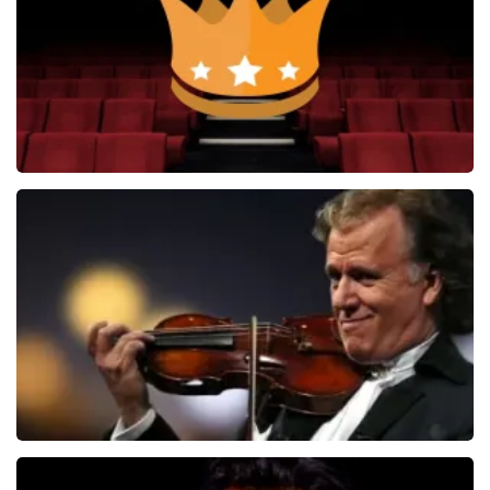
Soldaat van Oranje
6648+
reviews
BEKIJKEN
Andre Rieu