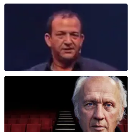
Ellen Ten Damme
157+
reviews
BEKIJKEN
Najib Amhali
1099+
reviews
BEKIJKEN