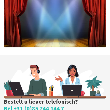
464
laatste 30 minuten
BESTEL NU
40 45 De Musical
424
laatste 30 minuten
BESTEL NU
Bestelt u liever telefonisch?
Bel +31 (0)85 744 144 7