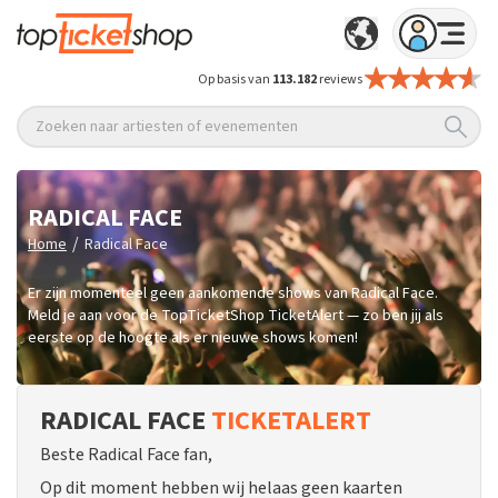
Op basis van
113.182
reviews
Zoeken naar artiesten of evenementen
RADICAL FACE
/
Home
Radical Face
Er zijn momenteel geen aankomende shows van Radical Face.
Meld je aan voor de TopTicketShop TicketAlert — zo ben jij als
eerste op de hoogte als er nieuwe shows komen!
RADICAL FACE
TICKETALERT
Beste Radical Face fan,
Op dit moment hebben wij helaas geen kaarten