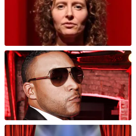
BESTEL NU
Esther van der Voort
690
laatste 30 minuten
BESTEL NU
Don Omar