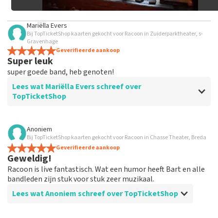
Mariëlla Evers
Bij TopTicketShop kaarten gekocht voor Racoon in Zuiderparktheater, s-
Gravenhage
Geverifieerde aankoop
Super leuk
super goede band, heb genoten!
Lees wat Mariëlla Evers schreef over
TopTicketShop
Beoordeling van Mariëlla Evers over
TopTicketShop
Anoniem
Bij TopTicketShop kaarten gekocht voor Racoon in Chasse Theater, Breda
Prima service
Geverifieerde aankoop
Top
Geweldig!
Racoon is live fantastisch. Wat een humor heeft Bart en alle
bandleden zijn stuk voor stuk zeer muzikaal.
Lees wat Anoniem schreef over TopTicketShop