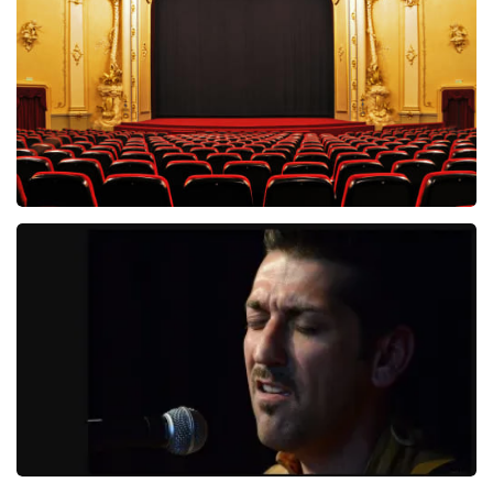
274+
reviews
BEKIJKEN
Saturday Night Fever
60
reviews
BEKIJKEN