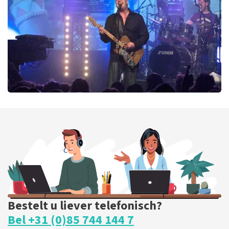
BESTEL NU
Blof
369
laatste 30 minuten
BESTEL NU
Bestelt u liever telefonisch?
Bel +31 (0)85 744 144 7