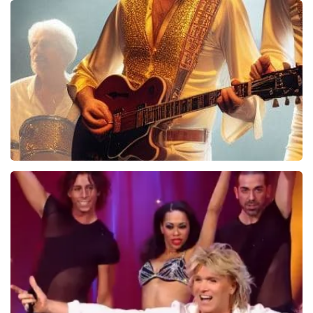
Danny Vera
767+
reviews
BEKIJKEN
Bee Gees Forever
845+
reviews
BEKIJKEN