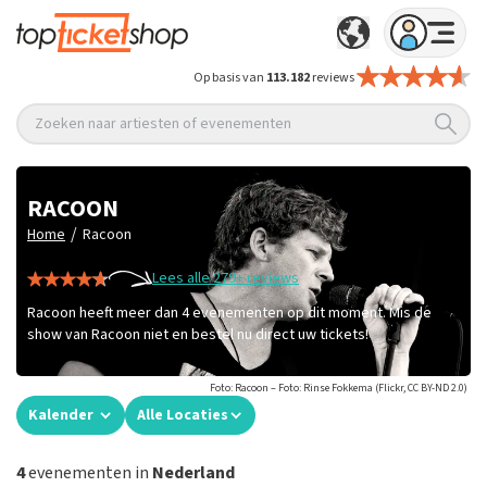
Op basis van
113.182
reviews
Zoeken naar artiesten of evenementen
RACOON
/
Home
Racoon
Lees alle 279+ reviews
Racoon heeft meer dan 4 evenementen op dit moment. Mis de
show van Racoon niet en bestel nu direct uw tickets!
Foto: Racoon – Foto: Rinse Fokkema (Flickr, CC BY-ND 2.0)
Kalender
Alle Locaties
4
evenementen in
Nederland