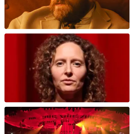
Teddy Swims
712
laatste 30 minuten
BESTEL NU
Esther van der Voort
654
laatste 30 minuten
BESTEL NU