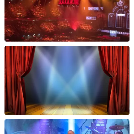
Vrienden Van Amstel Live
433
laatste 30 minuten
BESTEL NU
40 45 De Musical
420
laatste 30 minuten