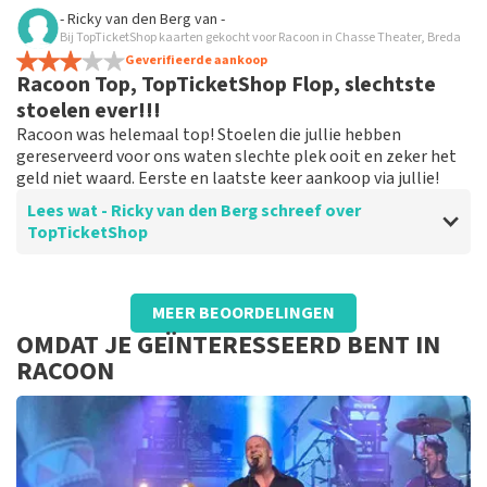
Beoordeling van Anoniem over
TopTicketShop
- Ricky van den Berg
van
-
Bij TopTicketShop kaarten gekocht voor Racoon in Chasse Theater, Breda
Goede ervaring met TopTicketshop
Geverifieerde aankoop
Kaarten regelen via TopTicketshop ging goed en
Racoon Top, TopTicketShop Flop, slechtste
makkelijk.
stoelen ever!!!
Racoon was helemaal top! Stoelen die jullie hebben
gereserveerd voor ons waten slechte plek ooit en zeker het
geld niet waard. Eerste en laatste keer aankoop via jullie!
Lees wat - Ricky van den Berg schreef over
TopTicketShop
Beoordeling van - Ricky van den Berg over
TopTicketShop
MEER BEOORDELINGEN
TopTicketShop Flop
OMDAT JE GEÏNTERESSEERD BENT IN
Racoon was helemaal top! Stoelen die jullie hebben
RACOON
gereserveerd voor ons waten slechte plek ooit en zeker
het geld niet waard. Eerste en laatste keer aankoop via
jullie!
Reactie van TopTicketShop