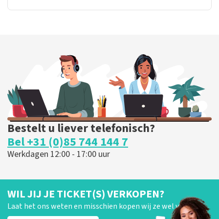
Bestelt u liever telefonisch?
Bel +31 (0)85 744 144 7
Werkdagen 12:00 - 17:00 uur
WIL JIJ JE TICKET(S) VERKOPEN?
Laat het ons weten en misschien kopen wij ze wel van je!