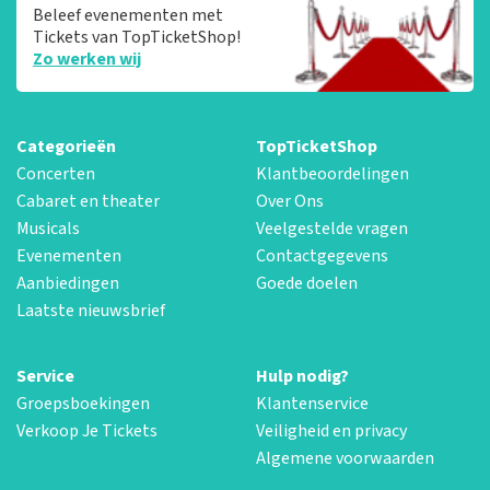
Beleef evenementen met
Tickets van TopTicketShop!
Zo werken wij
Categorieën
TopTicketShop
Concerten
Klantbeoordelingen
Cabaret en theater
Over Ons
Musicals
Veelgestelde vragen
Evenementen
Contactgegevens
Aanbiedingen
Goede doelen
Laatste nieuwsbrief
Service
Hulp nodig?
Groepsboekingen
Klantenservice
Verkoop Je Tickets
Veiligheid en privacy
Algemene voorwaarden