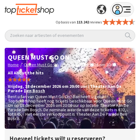
Op basis van
113.242
reviews
Zoeken naar artiesten of evenementen
QUEEN MUST GO ON
/
/
Home
Queen Must Go On
18 december 2026 om 20:00
All About the hits
vrijdag
,
18 december 2026 om 20:00
uur
|
Theater Aan De
Parade
Den Bosch
Bent u fan van Queen Must Go On? Dan heeft u geluk!
Topticketshop heeft nog tickets beschikbaar voor Queen Must Go
On op 18 december 2026 om 20:00 uur op locatie Theater Aan De
Parade Den Bosch. De nominale waarde van deze tickets is
€32,-
tot €45,-
. Het eerste verkooppunt is Theater Aan De Parade Den
Bosch.
Hoeveel tickets wilt u reserveren?