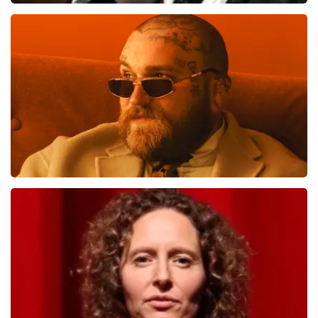
Andre Rieu
1276
laatste 30 minuten
BESTEL NU
Teddy Swims
998
laatste 30 minuten
BESTEL NU