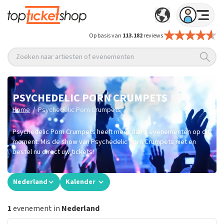
Op basis van
113.182
reviews
Zoeken naar artiesten of evenementen
PSYCHEDELIC PORN CRUMPETS
/
Home
Psychedelic Porn Crumpets
Psychedelic Porn Crumpets heeft meer dan 2 evenementen op dit
moment. Mis de show van Psychedelic Porn Crumpets niet en
bestel nu direct uw tickets!
Nederland
Kalender
1
evenement in
Nederland