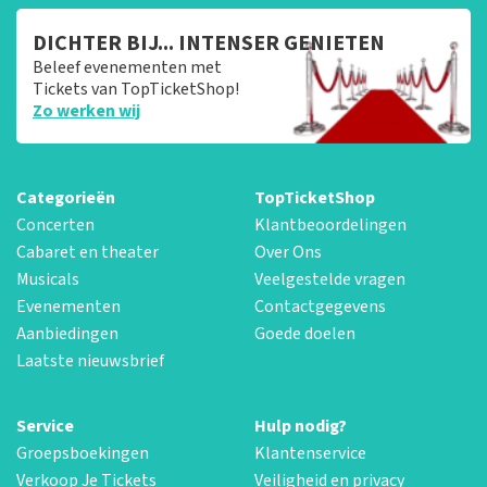
DICHTER BIJ... INTENSER GENIETEN
Beleef evenementen met
Tickets van TopTicketShop!
Zo werken wij
Categorieën
TopTicketShop
Concerten
Klantbeoordelingen
Cabaret en theater
Over Ons
Musicals
Veelgestelde vragen
Evenementen
Contactgegevens
Aanbiedingen
Goede doelen
Laatste nieuwsbrief
Service
Hulp nodig?
Groepsboekingen
Klantenservice
Verkoop Je Tickets
Veiligheid en privacy