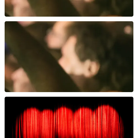
J Cole
4
reviews
BEKIJKEN
The Billy Joel Experience.
0
reviews
BEKIJKEN