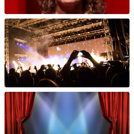
Esther van der Voort
690
laatste 30 minuten
BESTEL NU
Don Omar
464
laatste 30 minuten
BESTEL NU