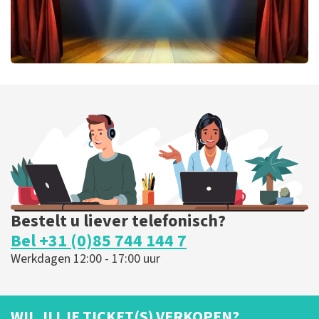
40 45 De Musical
424
laatste 30 minuten
BESTEL NU
Bestelt u liever telefonisch?
Bel +31 (0)85 744 144 7
Werkdagen 12:00 - 17:00 uur
WIL JIJ JE TICKET(S) VERKOPEN?