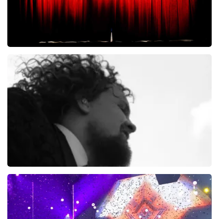
Piet Piraat
4
reviews
BEKIJKEN
Di-rect
289+
reviews
BEKIJKEN