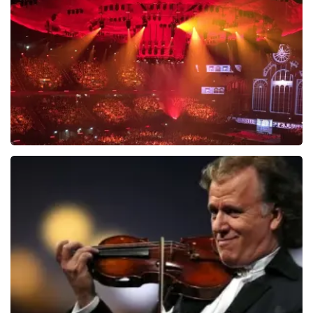
BEKIJKEN
Vrienden Van Amstel Live
1635
laatste 30 minuten
BESTEL NU