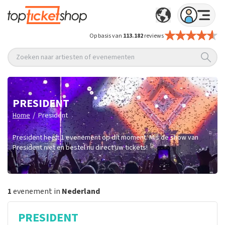
Op basis van
113.182
reviews
Zoeken naar artiesten of evenementen
PRESIDENT
/
Home
President
President heeft 1 evenement op dit moment. Mis de show van
President niet en bestel nu direct uw tickets!
1
evenement in
Nederland
PRESIDENT