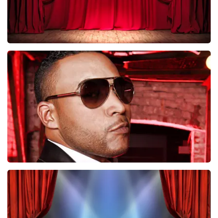
Job Knoester
247
laatste 30 minuten
BESTEL NU
Don Omar
224
laatste 30 minuten
BESTEL NU