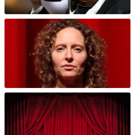
Andre Rieu
392
laatste 30 minuten
BESTEL NU
Esther van der Voort
281
laatste 30 minuten
BESTEL NU