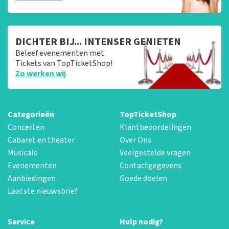
DICHTER BIJ... INTENSER GENIETEN
Beleef evenementen met
Tickets van TopTicketShop!
Zo werken wij
Categorieën
TopTicketShop
Concerten
Klantbeoordelingen
Cabaret en theater
Over Ons
Musicals
Veelgestelde vragen
Evenementen
Contactgegevens
Aanbiedingen
Goede doelen
Laatste nieuwsbrief
Service
Hulp nodig?