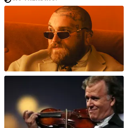
Teddy Swims
406
laatste 30 minuten
BESTEL NU