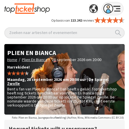
Op basis van
113.242
reviews
Zoeken naar artiesten of evenementen
PLIEN EN BIANCA
/
/
Home
Plien En Bianca
28 september 2026 om 20:00
Harrekidee!
maandag
,
28 september 2026 om 20:00
uur
|
De Spiegel
Zwolle
Bent u fan van Plien En Bianca? Dan heeft u geluk! Topticketshop
heeft nog tickets beschikbaar voor Plien En Bianca op 28
september 2026 om 20:00 uur op locatie De Spiegel Zwolle. De
nominale waarde van deze tickets is
€25,- tot €38,-
. Het eerste
verkooppunt is De Spiegel Zwolle.
Foto: Plien en Bianca, (aangepaste afbeelding) )Author, Nina, WIkimedia Commons (CC BY 2.0)