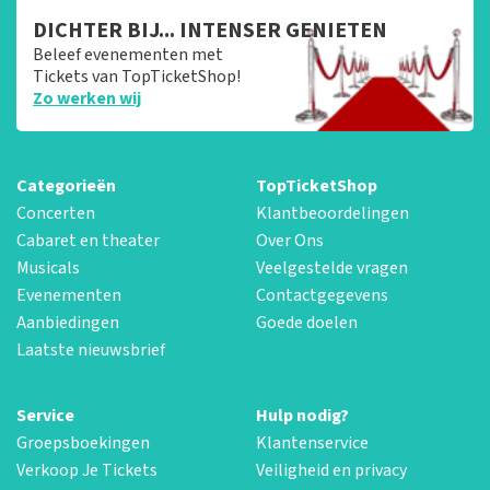
DICHTER BIJ... INTENSER GENIETEN
Beleef evenementen met
Tickets van TopTicketShop!
Zo werken wij
Categorieën
TopTicketShop
Concerten
Klantbeoordelingen
Cabaret en theater
Over Ons
Musicals
Veelgestelde vragen
Evenementen
Contactgegevens
Aanbiedingen
Goede doelen
Laatste nieuwsbrief
Service
Hulp nodig?
Groepsboekingen
Klantenservice
Verkoop Je Tickets
Veiligheid en privacy