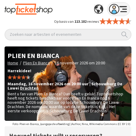
Op basis van
113.182
reviews
Zoeken naar artiesten of evenementen
PLIEN EN BIANCA
/
/
Home
Plien En Bianca
16 november 2026 om 20:00
Harrekidee!
maandag
,
16 november 2026 om 20:00
uur
|
Schouwburg De
Lawei
Drachten
Bent u fan van Plien En Bianca? Dan heeft u geluk! Topticketshop
heeft nog tickets beschikbaar voor Plien En Bianca op 16
november 2026 om 20:00 uur op locatie Schouwburg De Lawei
Drachten. De nominale waarde van deze tickets is
€39,-
. Het
eerste verkooppunt is Schouwburg De Lawei Drachten.
Foto: Plien en Bianca, (aangepaste afbeelding) )Author, Nina, WIkimedia Commons (CC BY 2.0)