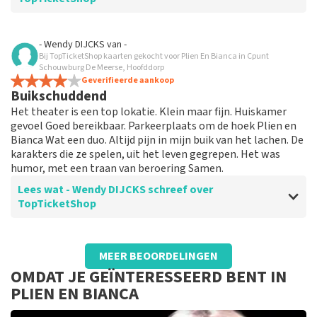
Beoordeling van - Jelly Schröder over
TopTicketShop
- Wendy DIJCKS
van
-
Bij TopTicketShop kaarten gekocht voor Plien En Bianca in Cpunt
Prima hoe het geregeld was na de
Schouwburg De Meerse, Hoofddorp
afgelasting van de winter.
Geverifieerde aankoop
Buikschuddend
Het theater is een top lokatie. Klein maar fijn. Huiskamer
gevoel Goed bereikbaar. Parkeerplaats om de hoek Plien en
Bianca Wat een duo. Altijd pijn in mijn buik van het lachen. De
karakters die ze spelen, uit het leven gegrepen. Het was
humor, met een traan van beroering Samen.
Lees wat - Wendy DIJCKS schreef over
TopTicketShop
Beoordeling van - Wendy DIJCKS over
TopTicketShop
MEER BEOORDELINGEN
Grandioze service
OMDAT JE GEÏNTERESSEERD BENT IN
Theater voorstelling in januari verzet vanwege het
PLIEN EN BIANCA
weer. De service die top tickets bood was uitstekend.
Rustige uitleg. Goede mails Ik was mijm tickets kwijt