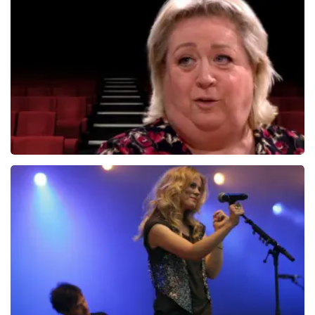
geraakt Men stuurde zonder vragen gewoon nieuwe.
Top service. Dank.
Christel De Laat
1153+
reviews
BEKIJKEN