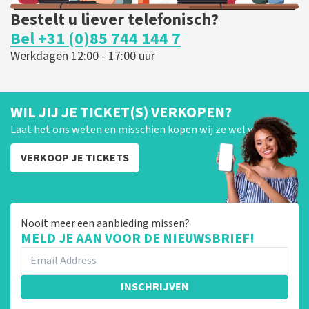
Bestelt u liever telefonisch?
Bel +31 (0)85 744 144 7
Werkdagen 12:00 - 17:00 uur
WIL JIJ JE TICKET(S) VERKOPEN?
Laat het ons weten en misschien kopen wij ze wel van je!
VERKOOP JE TICKETS
Nooit meer een aanbieding missen?
MELD JE AAN VOOR DE NIEUWSBRIEF!
INSCHRIJVEN