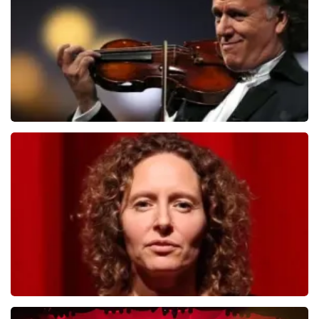
BESTEL NU
Andre Rieu
503
laatste 30 minuten
BESTEL NU
Esther van der Voort