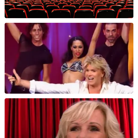
Saturday Night Fever
60
reviews
BEKIJKEN
Hans Klok
314+
reviews
BEKIJKEN