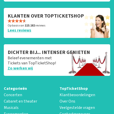
KLANTEN OVER TOPTICKETSHOP
Op basis van
113.182
reviews
Lees reviews
DICHTER BIJ... INTENSER GENIETEN
Beleef evenementen met
Tickets van TopTicketShop!
Zo werken wij
Categorieën
TopTicketShop
Concerten
Klantbeoordelingen
Cabaret en theater
Over Ons
Musicals
Veelgestelde vragen
Evenementen
Contactgegevens