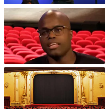
Ilse DeLange
274+
reviews
BEKIJKEN
Jandino Asporaat
499+
reviews
BEKIJKEN