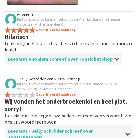
Alle afbeeldingen van klanten
Anoniem
bekijken
Bij TopTicketShop kaarten gekocht voor Plien En Bianca in Theater
Castellum, Alphen aan den Rijn
Geverifieerde aankoop
Hilarisch
Leuk origineel hilarisch lachen zo leuke avond met humor zo
leuk!!
Lees wat Anoniem schreef over TopTicketShop
Beoordeling van Anoniem over
TopTicketShop
- Jelly Schröder
van
Nieuw-Vennep
Bij TopTicketShop kaarten gekocht voor Plien En Bianca in Cpunt
Goed
Schouwburg De Meerse, Hoofddorp
Goed………………top leuk fijne site goed geregeld
Geverifieerde aankoop
Wij vonden het onderbroekenlol en heel plat,
shdhhddjdkek jejdjdjd hejdjdjd jejje
sorry!
Het viel ons erg tegen , we hadden er meer van verwacht. Zie
ons antwoord hierboven.
Lees wat - Jelly Schröder schreef over
TopTicketShop