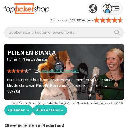
Op basis van
113.182
reviews
Zoeken naar artiesten of evenementen
PLIEN EN BIANCA
/
Home
Plien En Bianca
Lees alle 218+ reviews
Plien En Bianca heeft meer dan 29 evenementen op dit moment.
Mis de show van Plien En Bianca niet en bestel nu direct uw
tickets!
Foto: Plien en Bianca, (aangepaste afbeelding) )Author, Nina, WIkimedia Commons (CC BY 2.0)
Kalender
Alle Locaties
29
evenementen in
Nederland