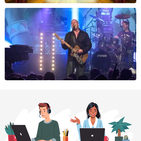
40 45 De Musical
290
laatste 30 minuten
BESTEL NU
Blof
255
laatste 30 minuten
BESTEL NU