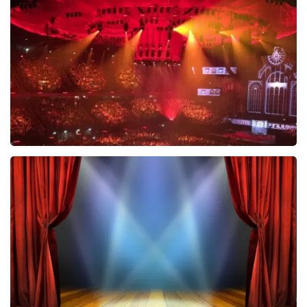
488
laatste 30 minuten
BESTEL NU
Vrienden Van Amstel Live
423
laatste 30 minuten
BESTEL NU