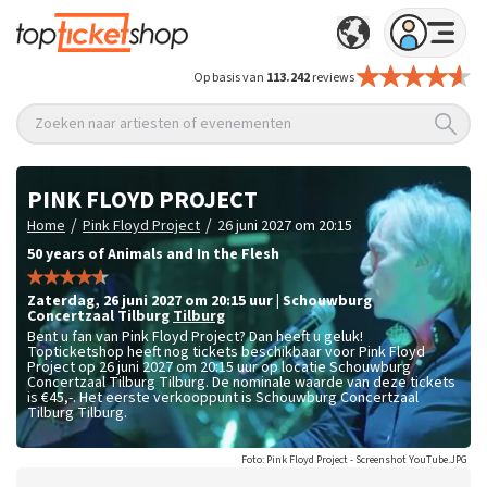
Op basis van
113.242
reviews
Zoeken naar artiesten of evenementen
PINK FLOYD PROJECT
/
/
Home
Pink Floyd Project
26 juni 2027 om 20:15
50 years of Animals and In the Flesh
zaterdag
,
26 juni 2027 om 20:15
uur
|
Schouwburg
Concertzaal Tilburg
Tilburg
Bent u fan van Pink Floyd Project? Dan heeft u geluk!
Topticketshop heeft nog tickets beschikbaar voor Pink Floyd
Project op 26 juni 2027 om 20:15 uur op locatie Schouwburg
Concertzaal Tilburg Tilburg. De nominale waarde van deze tickets
is
€45,-
. Het eerste verkooppunt is Schouwburg Concertzaal
Tilburg Tilburg.
Foto: Pink Floyd Project - Screenshot YouTube.JPG