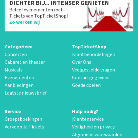
DICHTER BIJ... INTENSER GENIETEN
Beleef evenementen met
Tickets van TopTicketShop!
Zo werken wij
Categorieën
TopTicketShop
Concerten
Klantbeoordelingen
Cabaret en theater
Over Ons
Musicals
Veelgestelde vragen
Evenementen
Contactgegevens
Aanbiedingen
Goede doelen
Laatste nieuwsbrief
Service
Hulp nodig?
Groepsboekingen
Klantenservice
Verkoop Je Tickets
Veiligheid en privacy
Algemene voorwaarden