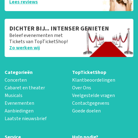
Lees reviews
DICHTER BIJ... INTENSER GENIETEN
Beleef evenementen met
Tickets van TopTicketShop!
Zo werken wij
Categorieën
TopTicketShop
Concerten
Klantbeoordelingen
Cabaret en theater
Over Ons
Musicals
Veelgestelde vragen
Evenementen
Contactgegevens
Aanbiedingen
Goede doelen
Laatste nieuwsbrief
Service
Hulp nodig?