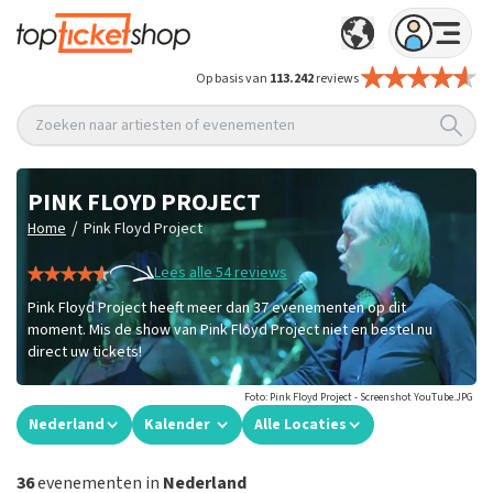
Op basis van
113.242
reviews
Zoeken naar artiesten of evenementen
PINK FLOYD PROJECT
/
Home
Pink Floyd Project
Lees alle 54 reviews
Pink Floyd Project heeft meer dan 37 evenementen op dit
moment. Mis de show van Pink Floyd Project niet en bestel nu
direct uw tickets!
Foto: Pink Floyd Project - Screenshot YouTube.JPG
Nederland
Kalender
Alle Locaties
36
evenementen in
Nederland