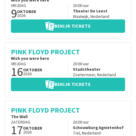
Wish you were here
VRIJDAG
20:00
uur
9
Theater De Leest
OKTOBER
2026
Waalwijk
,
Nederland
BEKIJK TICKETS
PINK FLOYD PROJECT
Wish you were here
VRIJDAG
20:00
uur
16
Stadstheater
OKTOBER
2026
Zoetermeer
,
Nederland
BEKIJK TICKETS
PINK FLOYD PROJECT
The Wall
ZATERDAG
20:00
uur
17
Schouwburg Agnietenhof
OKTOBER
2026
Tiel
,
Nederland