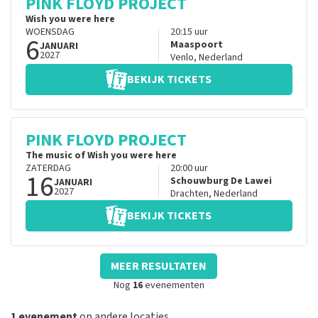
PINK FLOYD PROJECT
Wish you were here
WOENSDAG
20:15
uur
6
Maaspoort
JANUARI
2027
Venlo
,
Nederland
BEKIJK TICKETS
PINK FLOYD PROJECT
The music of Wish you were here
ZATERDAG
20:00
uur
16
Schouwburg De Lawei
JANUARI
2027
Drachten
,
Nederland
BEKIJK TICKETS
MEER RESULTATEN
Nog
16
evenementen
1 evenement
op andere locaties