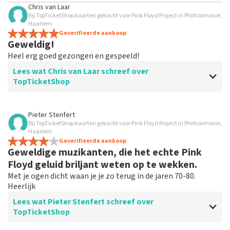
Chris van Laar
Bij TopTicketShop kaarten gekocht voor Pink Floyd Project in Philharmonie,
Haarlem
Geverifieerde aankoop
Geweldig!
Heel erg goed gezongen en gespeeld!
Lees wat Chris van Laar schreef over
TopTicketShop
Beoordeling van Chris van Laar over
TopTicketShop
Pieter Stenfert
Bij TopTicketShop kaarten gekocht voor Pink Floyd Project in Philharmonie,
Erg handig om tickets te kopen
Haarlem
Geverifieerde aankoop
Geweldige muzikanten, die het echte Pink
Floyd geluid briljant weten op te wekken.
Met je ogen dicht waan je je zo terug in de jaren 70-80.
Heerlijk
Lees wat Pieter Stenfert schreef over
TopTicketShop