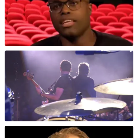
BEKIJKEN
Jandino Asporaat
499+
reviews
BEKIJKEN
Pink Project