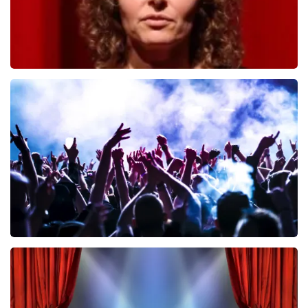
Esther van der Voort
446
laatste 30 minuten
BESTEL NU
Megadeth
383
laatste 30 minuten
BESTEL NU