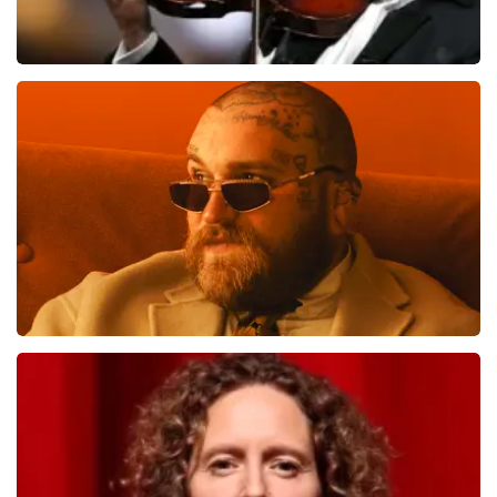
Andre Rieu
637
laatste 30 minuten
BESTEL NU
Teddy Swims
633
laatste 30 minuten
BESTEL NU