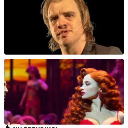
23
reviews
BEKIJKEN
Jan Jaap Van Der Wal
49
reviews
BEKIJKEN