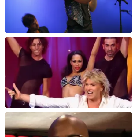
heeft gehad. Met vriendelijke groeten, Joost
Topticketshop
Ilse DeLange
274+
reviews
BEKIJKEN
Hans Klok
314+
reviews