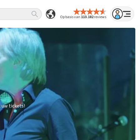
Op basis van
113.182
reviews
 uw tickets!