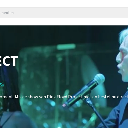
nementen
ECT
ws
ment. Mis de show van Pink Floyd Project niet en bestel nu direct