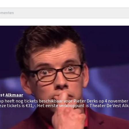
nementen
est
Alkmaar
hop heeft nog tickets beschikbaar voor Pieter Derks op 4 november
ze tickets is
€31,-
. Het eerste verkooppunt is Theater De Vest Al