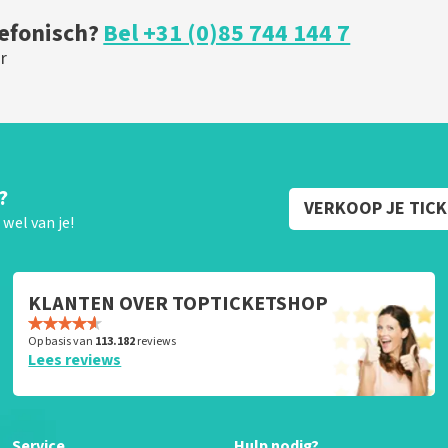
lefonisch?
Bel +31 (0)85 744 144 7
r
?
VERKOOP JE TIC
wel van je!
KLANTEN OVER TOPTICKETSHOP
Op basis van
113.182
reviews
Lees reviews
Service
Hulp nodig?