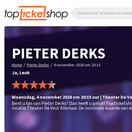
Zoeken naar artiesten of eve
PIETER DERKS
/
/
Home
Pieter Derks
4 november 2026 om 20:15
Ja, Leuk
woensdag
,
4 november 2026 om 20:15
uur
|
Theater De V
Bent u fan van Pieter Derks? Dan heeft u geluk! Toptickets
locatie Theater De Vest Alkmaar. De nominale waarde van de