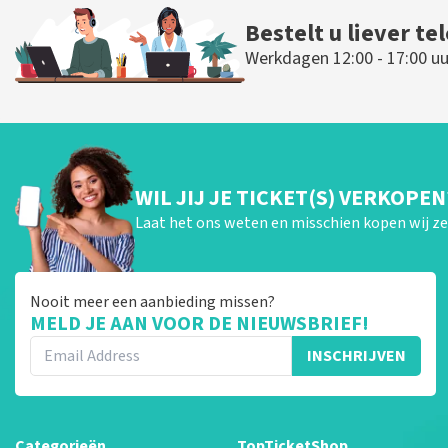
Bestelt u liever te
Werkdagen 12:00 - 17:00 uu
WIL JIJ JE TICKET(S) VERKOPEN
Laat het ons weten en misschien kopen wij ze 
Nooit meer een aanbieding missen?
MELD JE AAN VOOR DE NIEUWSBRIEF!
INSCHRIJVEN
Categorieën
TopTicketShop