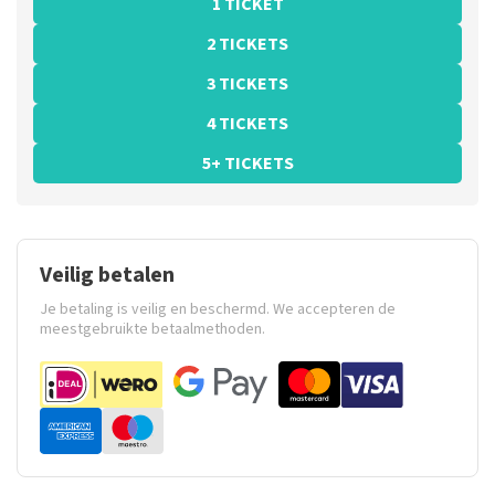
1 TICKET
2 TICKETS
3 TICKETS
4 TICKETS
5+ TICKETS
Veilig betalen
Je betaling is veilig en beschermd. We accepteren de
meestgebruikte betaalmethoden.