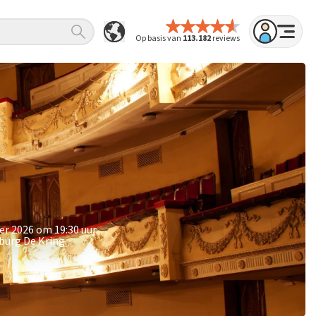
Op basis van
113.182
reviews
ber 2026 om 19:30 uur
burg De Kring