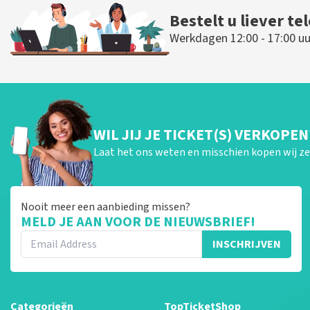
Bestelt u liever te
Werkdagen 12:00 - 17:00 uu
WIL JIJ JE TICKET(S) VERKOPEN
Laat het ons weten en misschien kopen wij ze 
Nooit meer een aanbieding missen?
MELD JE AAN VOOR DE NIEUWSBRIEF!
INSCHRIJVEN
Categorieën
TopTicketShop