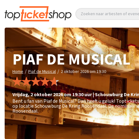
Zoeken naar artiesten of eve
PIAF DE MUSICAL
/
/
Home
Piaf de Musical
2 oktober 2026 om 19:30
vrijdag
,
2 oktober 2026 om 19:30
uur
|
Schouwburg De Kri
Bent u fan van Piaf de Musical? Dan heeft u geluk! Topticke
op locatie Schouwburg De Kring Roosendaal. De nominale wa
Roosendaal.