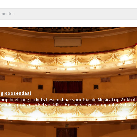
nementen
ng
Roosendaal
tshop heeft nog tickets beschikbaar voor Piaf de Musical op 2 okto
arde van deze tickets is
€45,-
. Het eerste verkooppunt is Schouw