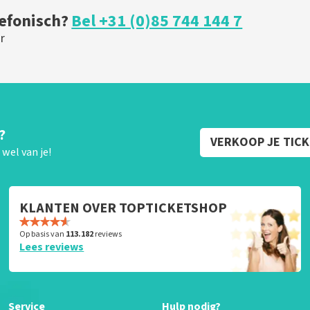
lefonisch?
Bel +31 (0)85 744 144 7
r
?
VERKOOP JE TIC
wel van je!
KLANTEN OVER TOPTICKETSHOP
Op basis van
113.182
reviews
Lees reviews
Service
Hulp nodig?