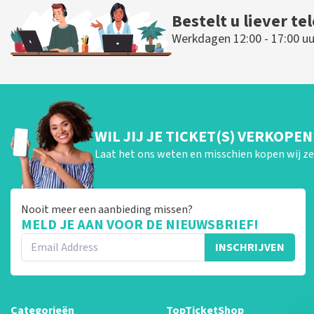
Bestelt u liever te
Werkdagen 12:00 - 17:00 uu
WIL JIJ JE TICKET(S) VERKOPEN
Laat het ons weten en misschien kopen wij ze 
Nooit meer een aanbieding missen?
MELD JE AAN VOOR DE NIEUWSBRIEF!
INSCHRIJVEN
Categorieën
TopTicketShop