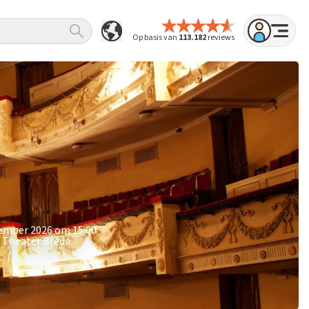
Op basis van
113.182
reviews
ptember 2026 om 15:00
e Theater Breda.