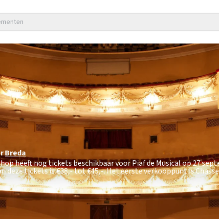
nementen
r
Breda
tshop heeft nog tickets beschikbaar voor Piaf de Musical op 27 se
n deze tickets is
€38,- tot €45,-
. Het eerste verkooppunt is Chass