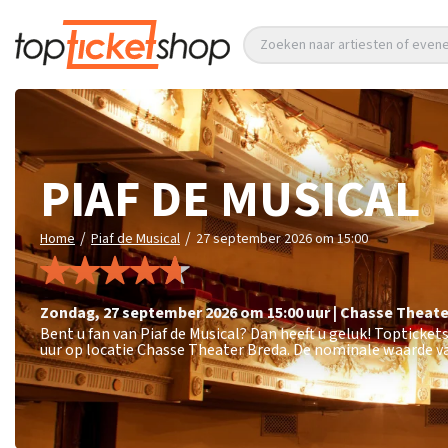
Zoeken naar artiesten of eve
PIAF DE MUSICAL
/
/
Home
Piaf de Musical
27 september 2026 om 15:00
zondag
,
27 september 2026 om 15:00
uur
|
Chasse Theate
Bent u fan van Piaf de Musical? Dan heeft u geluk! Topticke
uur op locatie Chasse Theater Breda. De nominale waarde va