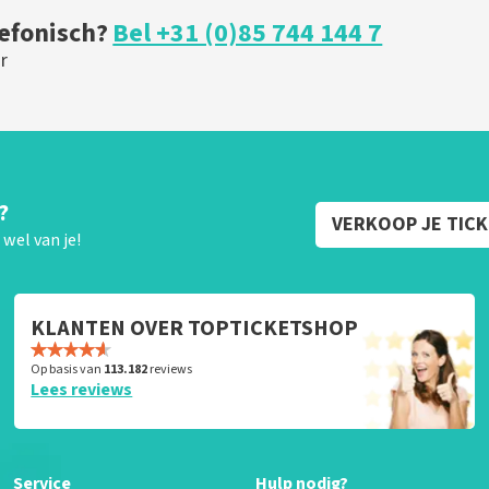
lefonisch?
Bel +31 (0)85 744 144 7
r
?
VERKOOP JE TIC
wel van je!
KLANTEN OVER TOPTICKETSHOP
Op basis van
113.182
reviews
Lees reviews
Service
Hulp nodig?