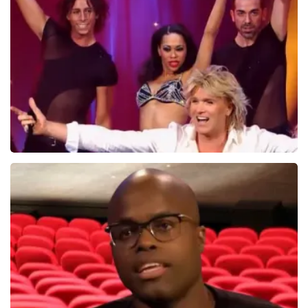
Saturday Night Fever
60
reviews
BEKIJKEN
Hans Klok
314+
reviews
BEKIJKEN