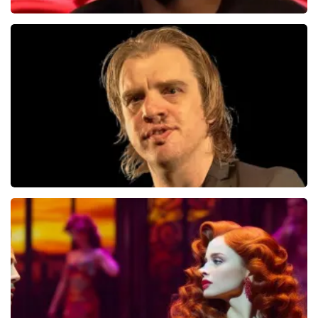
Jandino Asporaat
499+
reviews
BEKIJKEN
Jan Jaap Van Der Wal
49
reviews
BEKIJKEN