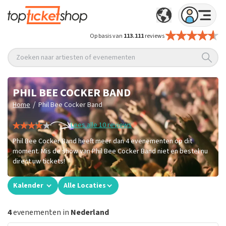
Op basis van
113.111
reviews
Zoeken naar artiesten of evenementen
PHIL BEE COCKER BAND
/
Home
Phil Bee Cocker Band
Lees alle 10 reviews
Phil Bee Cocker Band heeft meer dan 4 evenementen op dit
moment. Mis de show van Phil Bee Cocker Band niet en bestel nu
direct uw tickets!
Kalender
Alle Locaties
4
evenementen in
Nederland