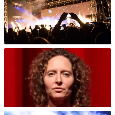
BESTEL NU
Don Omar
334
laatste 30 minuten
BESTEL NU
Esther van der Voort