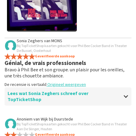
Alle afbeeldingen van klanten
Sonia Zeghers
van
MONS
bekijken
Bij TopTicketShop kaarten gekocht voor Phil Bee Cocker Band in Theater
De Bussel, Oosterhout
Geverifieerde aankoop
Génial, de vrais professionnels
Bravo à Phil Bee et son groupe. un plaisir pour les oreilles,
une très chouette ambiance.
De recensie is vertaald
Origineel weergeven
Lees wat Sonia Zeghers schreef over
TopTicketShop
Beoordeling van Sonia Zeghers over
TopTicketShop
Anoniem
van
Wijk bij Duurstede
Bij TopTicketShop kaarten gekocht voor Phil Bee Cocker Band in Theater
Top
Aan De Slinger, Houten
Top
Geverifieerde aankoop