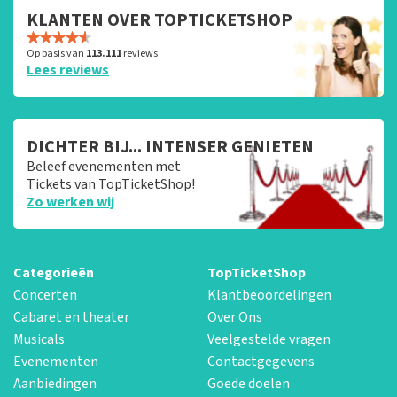
KLANTEN OVER TOPTICKETSHOP
Op basis van
113.111
reviews
Lees reviews
DICHTER BIJ... INTENSER GENIETEN
Beleef evenementen met
Tickets van TopTicketShop!
Zo werken wij
Categorieën
TopTicketShop
Concerten
Klantbeoordelingen
Cabaret en theater
Over Ons
Musicals
Veelgestelde vragen
Evenementen
Contactgegevens
Aanbiedingen
Goede doelen