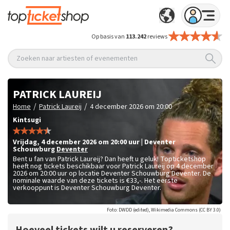
Op basis van
113.242
reviews
Zoeken naar artiesten of evenementen
PATRICK LAUREIJ
/
/
Home
Patrick Laureij
4 december 2026 om 20:00
Kintsugi
vrijdag
,
4 december 2026 om 20:00
uur
|
Deventer
Schouwburg
Deventer
Bent u fan van Patrick Laureij? Dan heeft u geluk! Topticketshop
heeft nog tickets beschikbaar voor Patrick Laureij op 4 december
2026 om 20:00 uur op locatie Deventer Schouwburg Deventer. De
nominale waarde van deze tickets is
€33,-
. Het eerste
verkooppunt is Deventer Schouwburg Deventer.
Foto: DWDD (edited), Wikimedia Commons (CC BY 3.0)