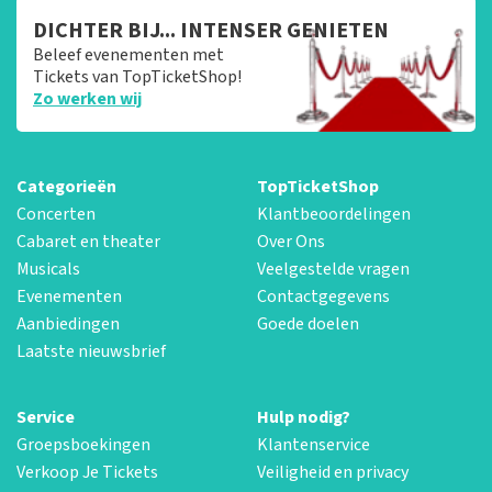
DICHTER BIJ... INTENSER GENIETEN
Beleef evenementen met
Tickets van TopTicketShop!
Zo werken wij
Categorieën
TopTicketShop
Concerten
Klantbeoordelingen
Cabaret en theater
Over Ons
Musicals
Veelgestelde vragen
Evenementen
Contactgegevens
Aanbiedingen
Goede doelen
Laatste nieuwsbrief
Service
Hulp nodig?
Groepsboekingen
Klantenservice
Verkoop Je Tickets
Veiligheid en privacy