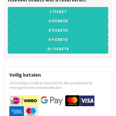
Hoeveel tickets wilt u reserveren?
1 TICKET
2 TICKETS
3 TICKETS
4 TICKETS
5+ TICKETS
Veilig betalen
Je betaling is veilig en beschermd. We accepteren de
meestgebruikte betaalmethoden.