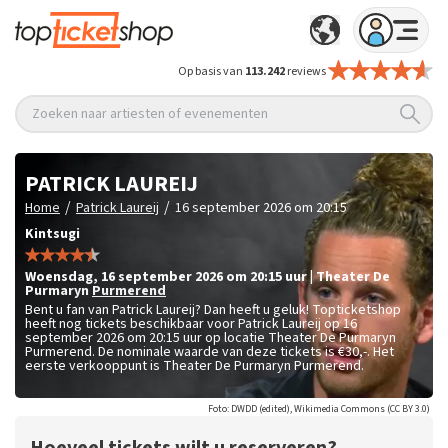
Op basis van
113.242
reviews
Zoeken naar artiesten of evenementen
PATRICK LAUREIJ
/
/
Home
Patrick Laureij
16 september 2026 om 20:15
Kintsugi
woensdag
,
16 september 2026 om 20:15
uur
|
Theater De
Purmaryn
Purmerend
Bent u fan van Patrick Laureij? Dan heeft u geluk! Topticketshop
heeft nog tickets beschikbaar voor Patrick Laureij op 16
september 2026 om 20:15 uur op locatie Theater De Purmaryn
Purmerend. De nominale waarde van deze tickets is
€30,-
. Het
eerste verkooppunt is Theater De Purmaryn Purmerend.
Foto: DWDD (edited), Wikimedia Commons (CC BY 3.0)