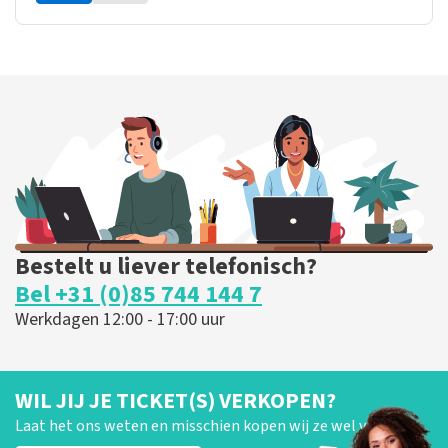
Bestelt u liever telefonisch?
Bel +31 (0)85 744 144 7
Werkdagen 12:00 - 17:00 uur
WIL JIJ JE TICKET(S) VERKOPEN?
Laat het ons weten en misschien kopen wij ze wel van je!