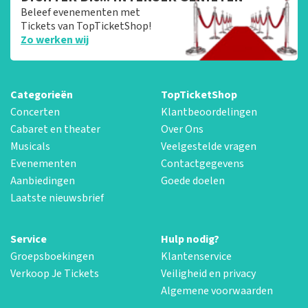
Beleef evenementen met
Tickets van TopTicketShop!
Zo werken wij
Categorieën
TopTicketShop
Concerten
Klantbeoordelingen
Cabaret en theater
Over Ons
Musicals
Veelgestelde vragen
Evenementen
Contactgegevens
Aanbiedingen
Goede doelen
Laatste nieuwsbrief
Service
Hulp nodig?
Groepsboekingen
Klantenservice
Verkoop Je Tickets
Veiligheid en privacy
Algemene voorwaarden