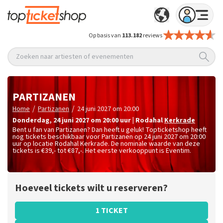
Op basis van
113.182
reviews
Zoeken naar artiesten of evenementen
PARTIZANEN
/
/
Home
Partizanen
24 juni 2027 om 20:00
donderdag
,
24 juni 2027 om 20:00
uur
|
Rodahal
Kerkrade
Bent u fan van Partizanen? Dan heeft u geluk! Topticketshop heeft
nog tickets beschikbaar voor Partizanen op 24 juni 2027 om 20:00
uur op locatie Rodahal Kerkrade. De nominale waarde van deze
tickets is
€39,- tot €87,-
. Het eerste verkooppunt is Eventim.
Hoeveel tickets wilt u reserveren?
1 TICKET