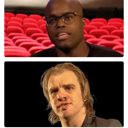
314+
reviews
BEKIJKEN
Jandino Asporaat
499+
reviews
BEKIJKEN