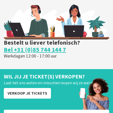
255
laatste 30 minuten
BESTEL NU
Bestelt u liever telefonisch?
Bel +31 (0)85 744 144 7
Werkdagen 12:00 - 17:00 uur
WIL JIJ JE TICKET(S) VERKOPEN?
Laat het ons weten en misschien kopen wij ze wel van je!
VERKOOP JE TICKETS