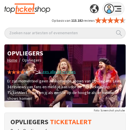
Op basis van
113.182
reviews
Zoeken naar artiesten of evenementen
OPVLIEGERS
/
Home
Opvliegers
Lees alle 34 reviews
Er zijn momenteel geen aankomende shows van Opvliegers. Lees
34 reviews van fans en meld je aan voor de TopTicketShop
TicketAlert — zo ben jij als eerste op de hoogte als er nieuwe
shows komen!
Foto: Screenshot youtube
OPVLIEGERS
TICKETALERT