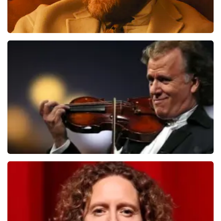
Teddy Swims
510
laatste 30 minuten
BESTEL NU
Andre Rieu
503
laatste 30 minuten
BESTEL NU