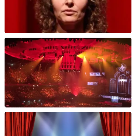
Esther van der Voort
488
laatste 30 minuten
BESTEL NU
Vrienden Van Amstel Live
423
laatste 30 minuten