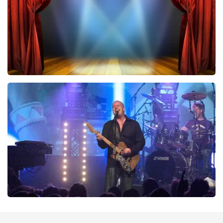
BESTEL NU
40 45 De Musical
290
laatste 30 minuten
BESTEL NU
Blof