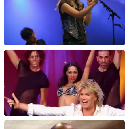
BEKIJKEN
Ilse DeLange
274+
reviews
BEKIJKEN
Hans Klok