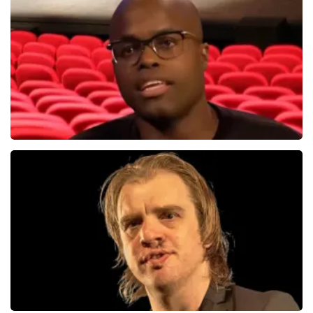
314+
reviews
BEKIJKEN
Jandino Asporaat
499+
reviews
BEKIJKEN