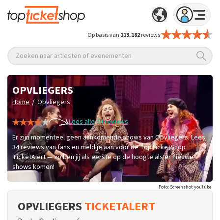
Op basis van
113.182
reviews
Zoeken naar artiesten of evenementen
OPVLIEGERS
/
Home
Opvliegers
Lees alle 34 reviews
Er zijn momenteel geen aankomende shows van Opvliegers. Lees
34 reviews van fans en meld je aan voor de TopTicketShop
TicketAlert — zo ben jij als eerste op de hoogte als er nieuwe
shows komen!
Foto: Screenshot youtube
OPVLIEGERS
TICKETALERT