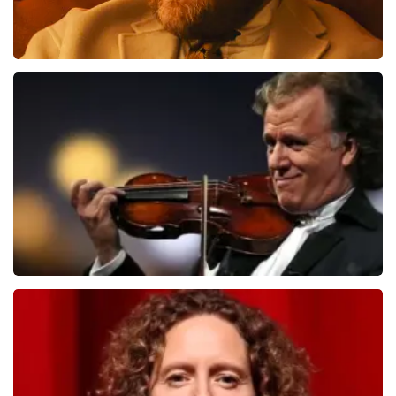
Teddy Swims
510
laatste 30 minuten
BESTEL NU
Andre Rieu
503
laatste 30 minuten
BESTEL NU