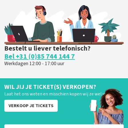
255
laatste 30 minuten
BESTEL NU
Bestelt u liever telefonisch?
Bel +31 (0)85 744 144 7
Werkdagen 12:00 - 17:00 uur
WIL JIJ JE TICKET(S) VERKOPEN?
Laat het ons weten en misschien kopen wij ze wel van je!
VERKOOP JE TICKETS