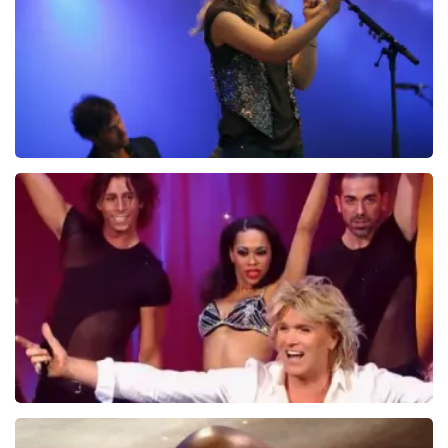
BEKIJKEN
Ilse DeLange
274+
reviews
BEKIJKEN
Hans Klok