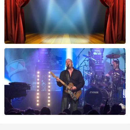
BESTEL NU
40 45 De Musical
290
laatste 30 minuten
BESTEL NU
Blof