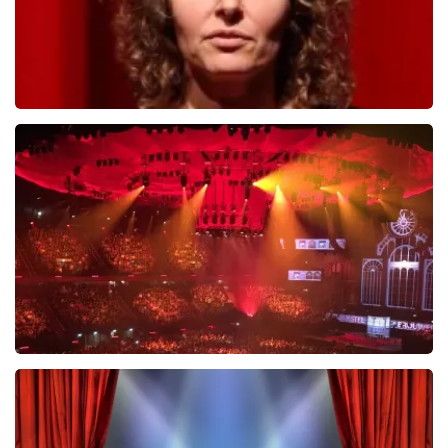
Esther van der Voort
488
laatste 30 minuten
BESTEL NU
Vrienden Van Amstel Live
423
laatste 30 minuten