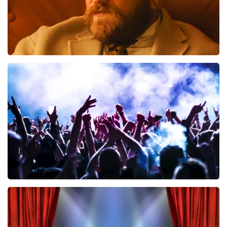
Teddy Swims
461
laatste 30 minuten
BESTEL NU
Megadeth
322
laatste 30 minuten