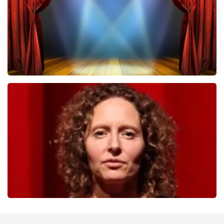
BESTEL NU
40 45 De Musical
233
laatste 30 minuten
BESTEL NU
Esther van der Voort