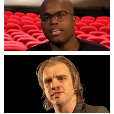
314+
reviews
BEKIJKEN
Jandino Asporaat
499+
reviews
BEKIJKEN