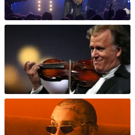
Blof
821
laatste 30 minuten
BESTEL NU
Andre Rieu
514
laatste 30 minuten
BESTEL NU