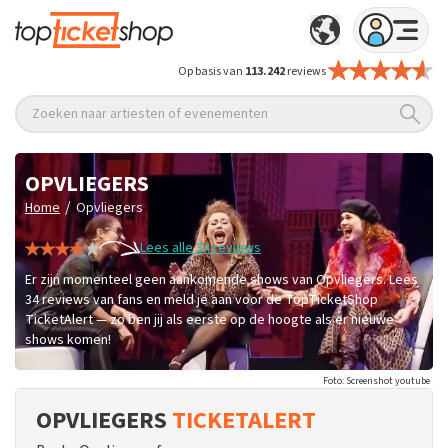
Op basis van
113.242
reviews
Zoeken naar artiesten of evenementen
OPVLIEGERS
/
Home
Opvliegers
Lees alle 34 reviews
Er zijn momenteel geen aankomende shows van Opvliegers. Lees
34 reviews van fans en meld je aan voor de TopTicketShop
TicketAlert — zo ben jij als eerste op de hoogte als er nieuwe
shows komen!
Foto: Screenshot youtube
OPVLIEGERS
TICKETALERT