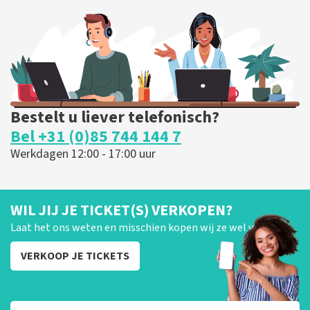
226
laatste 30 minuten
BESTEL NU
Bestelt u liever telefonisch?
Bel +31 (0)85 744 144 7
Werkdagen 12:00 - 17:00 uur
WIL JIJ JE TICKET(S) VERKOPEN?
Laat het ons weten en misschien kopen wij ze wel van je!
VERKOOP JE TICKETS