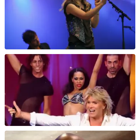
BEKIJKEN
Ilse DeLange
274+
reviews
BEKIJKEN
Hans Klok