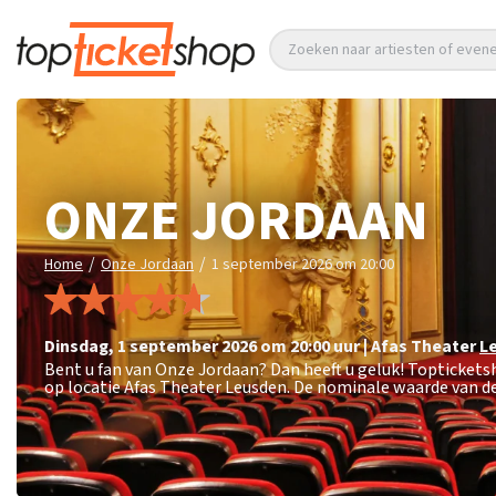
Zoeken naar artiesten of eve
ONZE JORDAAN
/
/
Home
Onze Jordaan
1 september 2026 om 20:00
dinsdag
,
1 september 2026 om 20:00
uur
|
Afas Theater
L
Bent u fan van Onze Jordaan? Dan heeft u geluk! Topticket
op locatie Afas Theater Leusden. De nominale waarde van de