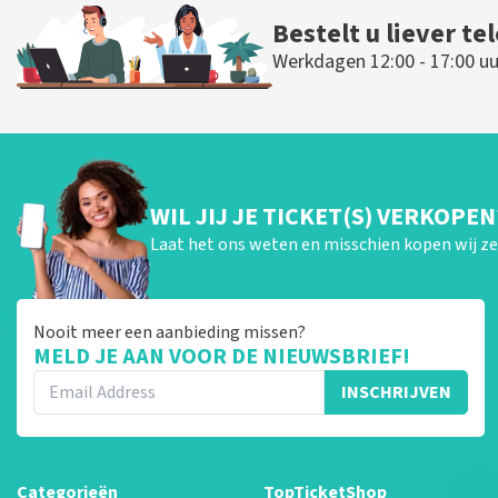
Bestelt u liever te
Werkdagen 12:00 - 17:00 uu
WIL JIJ JE TICKET(S) VERKOPEN
Laat het ons weten en misschien kopen wij ze 
Nooit meer een aanbieding missen?
MELD JE AAN VOOR DE NIEUWSBRIEF!
INSCHRIJVEN
Categorieën
TopTicketShop