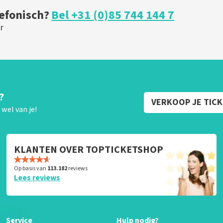
lefonisch?
Bel +31 (0)85 744 144 7
r
?
VERKOOP JE TIC
wel van je!
KLANTEN OVER TOPTICKETSHOP
Op basis van
113.182
reviews
Lees reviews
Service
Hulp nodig?