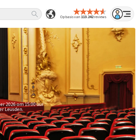
Op basis van
113.242
reviews
er 2026 om 15:00 uur
er Leusden.