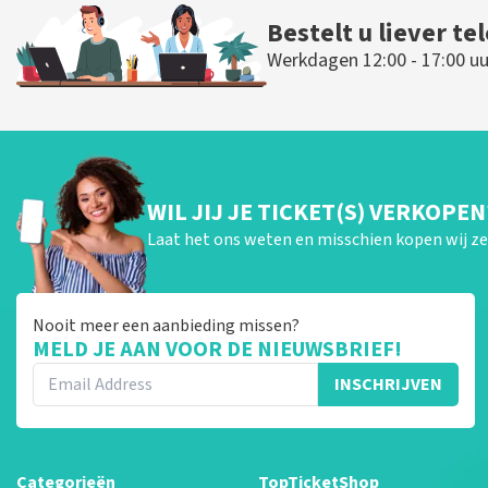
Bestelt u liever te
Werkdagen 12:00 - 17:00 uu
WIL JIJ JE TICKET(S) VERKOPEN
Laat het ons weten en misschien kopen wij ze 
Nooit meer een aanbieding missen?
MELD JE AAN VOOR DE NIEUWSBRIEF!
INSCHRIJVEN
Categorieën
TopTicketShop