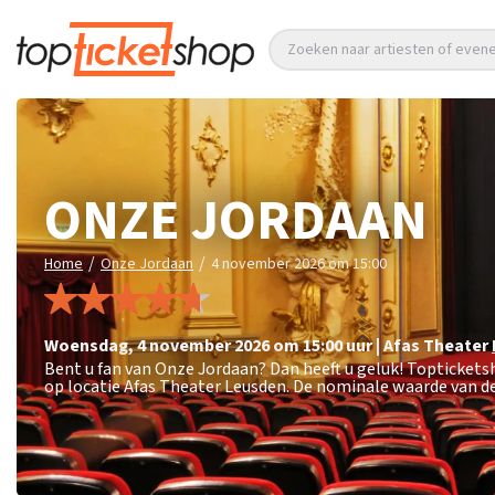
Zoeken naar artiesten of eve
ONZE JORDAAN
/
/
Home
Onze Jordaan
4 november 2026 om 15:00
woensdag
,
4 november 2026 om 15:00
uur
|
Afas Theater
Bent u fan van Onze Jordaan? Dan heeft u geluk! Topticket
op locatie Afas Theater Leusden. De nominale waarde van de