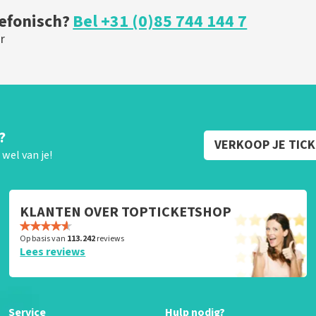
lefonisch?
Bel +31 (0)85 744 144 7
r
?
VERKOOP JE TIC
wel van je!
KLANTEN OVER TOPTICKETSHOP
Op basis van
113.242
reviews
Lees reviews
Service
Hulp nodig?