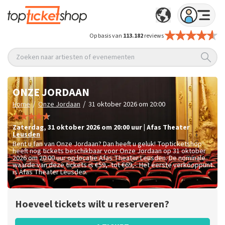
Op basis van
113.182
reviews
Zoeken naar artiesten of evenementen
ONZE JORDAAN
/
/
Home
Onze Jordaan
31 oktober 2026 om 20:00
zaterdag
,
31 oktober 2026 om 20:00
uur
|
Afas Theater
Leusden
Bent u fan van Onze Jordaan? Dan heeft u geluk! Topticketshop
heeft nog tickets beschikbaar voor Onze Jordaan op 31 oktober
2026 om 20:00 uur op locatie Afas Theater Leusden. De nominale
waarde van deze tickets is
€59,- tot €69,-
. Het eerste verkooppunt
is Afas Theater Leusden.
Hoeveel tickets wilt u reserveren?