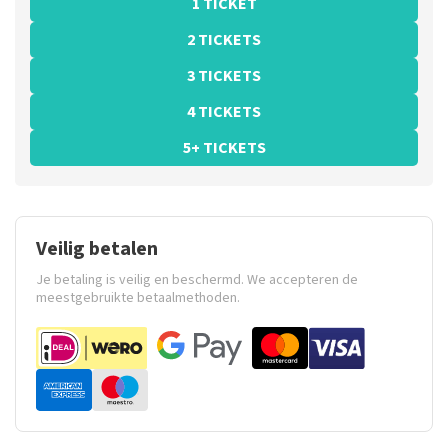
1 TICKET
2 TICKETS
3 TICKETS
4 TICKETS
5+ TICKETS
Veilig betalen
Je betaling is veilig en beschermd. We accepteren de
meestgebruikte betaalmethoden.