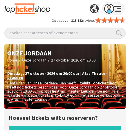
Op basis van
113.182
reviews
Zoeken naar artiesten of evenementen
ONZE JORDAAN
/
/
Home
Onze Jordaan
27 oktober 2026 om 20:00
dinsdag
,
27 oktober 2026 om 20:00
uur
|
Afas Theater
Leusden
Bent u fan van Onze Jordaan? Dan heeft u geluk! Topticketshop
heeft nog tickets beschikbaar voor Onze Jordaan op 27 oktober
2026 om 20:00 uur op locatie Afas Theater Leusden. De nominale
waarde van deze tickets is
€54,- tot €64,-
. Het eerste verkooppunt
is Afas Theater Leusden.
Hoeveel tickets wilt u reserveren?