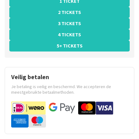
1 TICKET
2 TICKETS
3 TICKETS
4 TICKETS
5+ TICKETS
Veilig betalen
Je betaling is veilig en beschermd. We accepteren de
meestgebruikte betaalmethoden.