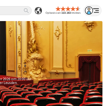
Op basis van
113.182
reviews
r 2026 om 20:00 uur
er Leusden.