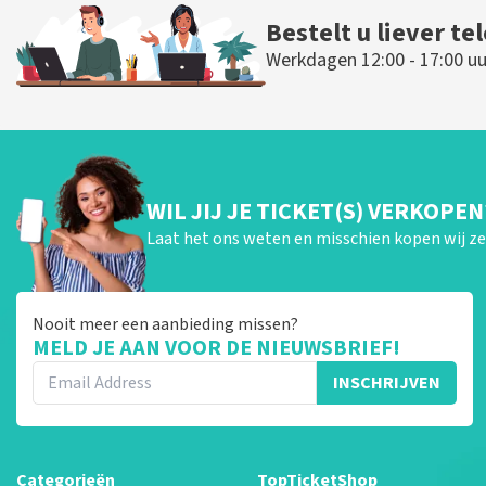
Bestelt u liever te
Werkdagen 12:00 - 17:00 uu
WIL JIJ JE TICKET(S) VERKOPEN
Laat het ons weten en misschien kopen wij ze 
Nooit meer een aanbieding missen?
MELD JE AAN VOOR DE NIEUWSBRIEF!
INSCHRIJVEN
Categorieën
TopTicketShop