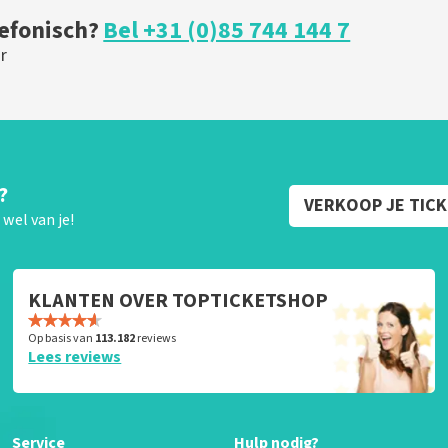
lefonisch?
Bel +31 (0)85 744 144 7
r
?
VERKOOP JE TIC
wel van je!
KLANTEN OVER TOPTICKETSHOP
Op basis van
113.182
reviews
Lees reviews
Service
Hulp nodig?