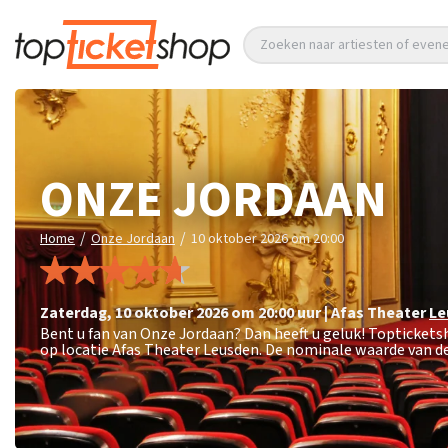
Zoeken naar artiesten of eve
ONZE JORDAAN
/
/
Home
Onze Jordaan
10 oktober 2026 om 20:00
zaterdag
,
10 oktober 2026 om 20:00
uur
|
Afas Theater
Le
Bent u fan van Onze Jordaan? Dan heeft u geluk! Toptickets
op locatie Afas Theater Leusden. De nominale waarde van de