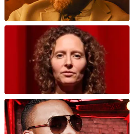
Teddy Swims
817
laatste 30 minuten
BESTEL NU
Esther van der Voort
546
laatste 30 minuten
BESTEL NU