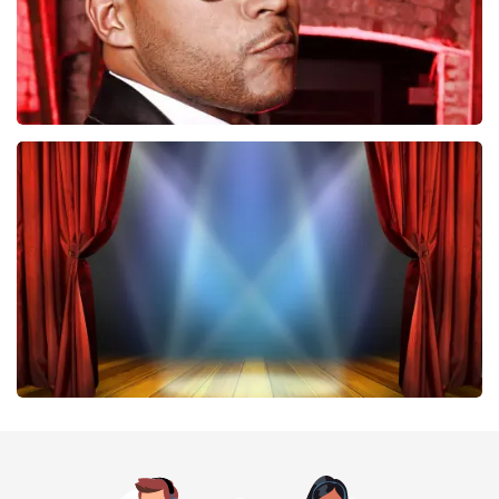
Don Omar
422
laatste 30 minuten
BESTEL NU
40 45 De Musical
331
laatste 30 minuten