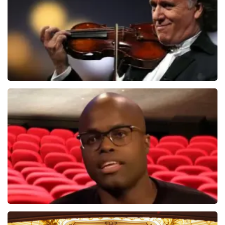
BEKIJKEN
Andre Rieu
5606+
reviews
BEKIJKEN
Jandino Asporaat