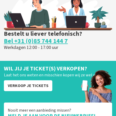
BESTEL NU
Bestelt u liever telefonisch?
Bel +31 (0)85 744 144 7
Werkdagen 12:00 - 17:00 uur
WIL JIJ JE TICKET(S) VERKOPEN?
Laat het ons weten en misschien kopen wij ze wel van je!
VERKOOP JE TICKETS
Nooit meer een aanbieding missen?
MELD JE AAN VOOR DE NIEUWSBRIEF!