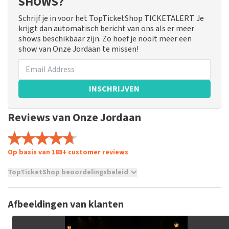
SHOWS?
Schrijf je in voor het TopTicketShop TICKETALERT. Je
krijgt dan automatisch bericht van ons als er meer
shows beschikbaar zijn. Zo hoef je nooit meer een
show van Onze Jordaan te missen!
INSCHRIJVEN
Reviews van Onze Jordaan
Op basis van 188+ customer reviews
TopTicketShop beoordelingsbeleid
TopTicketShop verzamelt reviews van echte klanten. Het is
niet mogelijk om een review achter te laten als je geen
Afbeeldingen van klanten
tickets hebt aangeschaft bij TopTicketShop. Reviews met
grof taalgebruik en/of onwaarheden worden niet geplaatst.