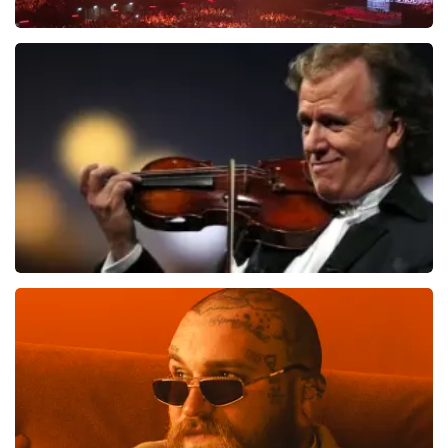
Vrienden Van Amstel Live
1626
laatste 30 minuten
BESTEL NU
Andre Rieu
1138
laatste 30 minuten
BESTEL NU