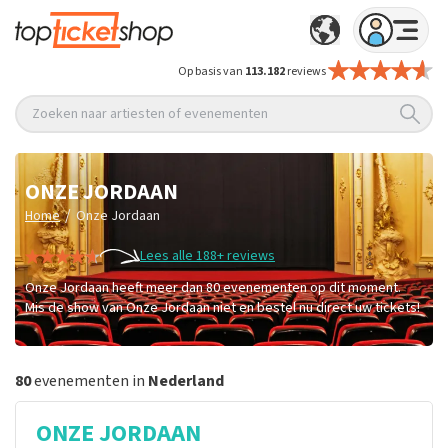
Op basis van
113.182
reviews
Zoeken naar artiesten of evenementen
ONZE JORDAAN
/
Home
Onze Jordaan
Lees alle 188+ reviews
Onze Jordaan heeft meer dan 80 evenementen op dit moment.
Mis de show van Onze Jordaan niet en bestel nu direct uw tickets!
80
evenementen in
Nederland
ONZE JORDAAN