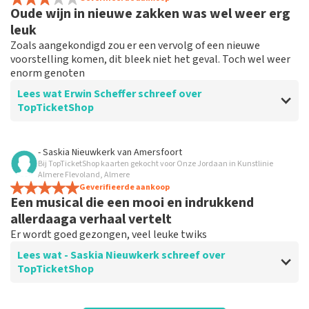
Oude wijn in nieuwe zakken was wel weer erg
Service top
leuk
Zoals aangekondigd zou er een vervolg of een nieuwe
voorstelling komen, dit bleek niet het geval. Toch wel weer
enorm genoten
Lees wat Erwin Scheffer schreef over
TopTicketShop
Beoordeling van Erwin Scheffer over
TopTicketShop
- Saskia Nieuwkerk
van
Amersfoort
Bij TopTicketShop kaarten gekocht voor Onze Jordaan in Kunstlinie
Goed
Almere Flevoland, Almere
Geverifieerde aankoop
Een musical die een mooi en indrukkend
allerdaaga verhaal vertelt
Er wordt goed gezongen, veel leuke twiks
Lees wat - Saskia Nieuwkerk schreef over
TopTicketShop
Beoordeling van - Saskia Nieuwkerk over
TopTicketShop