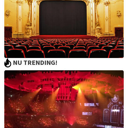
499+
reviews
BEKIJKEN
NU TRENDING!
Saturday Night Fever
60
reviews
BEKIJKEN