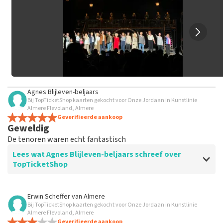
Het kan enkele weken duren voordat een review wordt
geplaatst.
Agnes Blijleven-beljaars
Bij TopTicketShop kaarten gekocht voor Onze Jordaan in Kunstlinie
Almere Flevoland, Almere
Geverifieerde aankoop
Geweldig
De tenoren waren echt fantastisch
Lees wat Agnes Blijleven-beljaars schreef over
TopTicketShop
Beoordeling van Agnes Blijleven-beljaars over
Erwin Scheffer
van
Almere
TopTicketShop
Bij TopTicketShop kaarten gekocht voor Onze Jordaan in Kunstlinie
Almere Flevoland, Almere
Goed
Geverifieerde aankoop