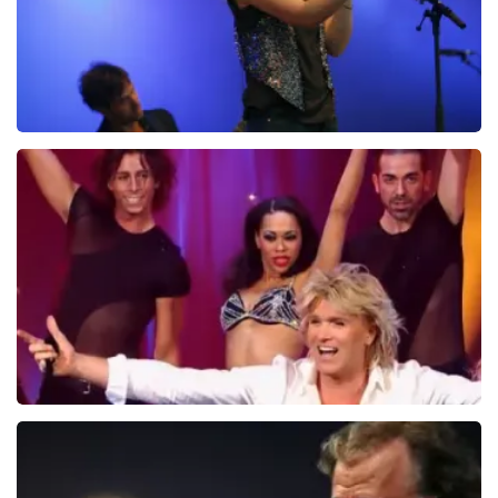
Ilse DeLange
274+
reviews
BEKIJKEN
Hans Klok
314+
reviews