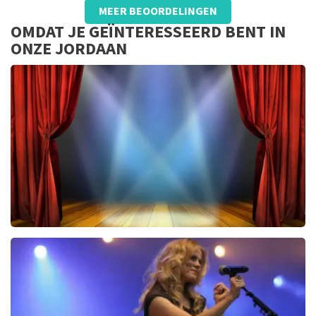
MEER BEOORDELINGEN
Lang onzeker en veel overhead kosten
OMDAT JE GEÏNTERESSEERD BENT IN
1
ONZE JORDAAN
40 45 De Musical
2588+
reviews
BEKIJKEN