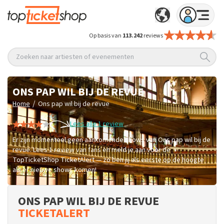
Op basis van
113.242
reviews
Zoeken naar artiesten of evenementen
ONS PAP WIL BIJ DE REVUE
/
Home
Ons pap wil bij de revue
Lees alle 1 review
Er zijn momenteel geen aankomende shows van Ons pap wil bij de
revue. Lees 1 review van fans en meld je aan voor de
TopTicketShop TicketAlert — zo ben jij als eerste op de hoogte
als er nieuwe shows komen!
ONS PAP WIL BIJ DE REVUE
TICKETALERT