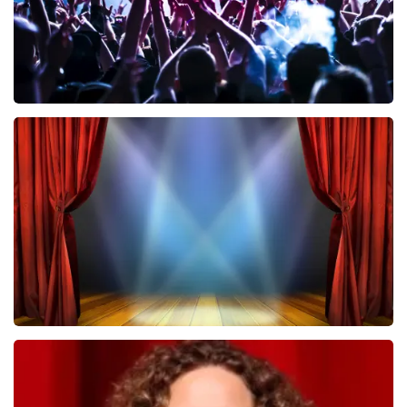
Megadeth
443
laatste 30 minuten
BESTEL NU
40 45 De Musical
432
laatste 30 minuten