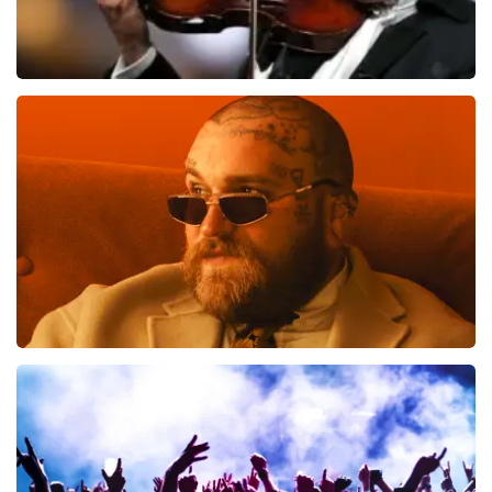
Andre Rieu
957
laatste 30 minuten
BESTEL NU
Teddy Swims
796
laatste 30 minuten
BESTEL NU