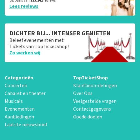
Op basis van
113.242
reviews
Lees reviews
DICHTER BIJ... INTENSER GENIETEN
Beleef evenementen met
Tickets van TopTicketShop!
Zo werken wij
Categorieën
TopTicketShop
Concerten
Klantbeoordelingen
Cabaret en theater
Over Ons
Musicals
Veelgestelde vragen
Evenementen
Contactgegevens
Aanbiedingen
Goede doelen
Laatste nieuwsbrief