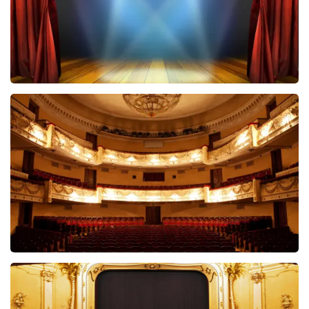
40 45 De Musical
2588+
reviews
BEKIJKEN
Malle Babbe
704+
reviews