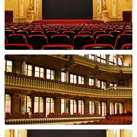
BEKIJKEN
Onze Jordaan
189+
reviews
BEKIJKEN
Doe Maar De Musical