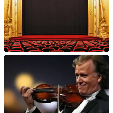
39
reviews
BEKIJKEN
Willem van Oranje
59
reviews
BEKIJKEN