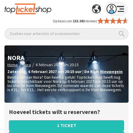
Op basis van
113.242
reviews
Zoeken naar artiesten of evenementen
NORA
/
/
Home
Nora
6 februari 2027 om 20:15
zaterdag
,
6 februari 2027 om 20:15
uur
|
De Kom
Nieuwegein
Bent u fan van Nora? Dan heeft u geluk! Topticketshop heeft nog
tickets beschikbaar voor Nora op 6 februari 2027 om 20:15 uur op
locatie De Kom Nieuwegein. De nominale waarde van deze tickets
is
€31,- tot €33,-
. Het eerste verkooppunt is De Kom Nieuwegein.
Hoeveel tickets wilt u reserveren?
1 TICKET