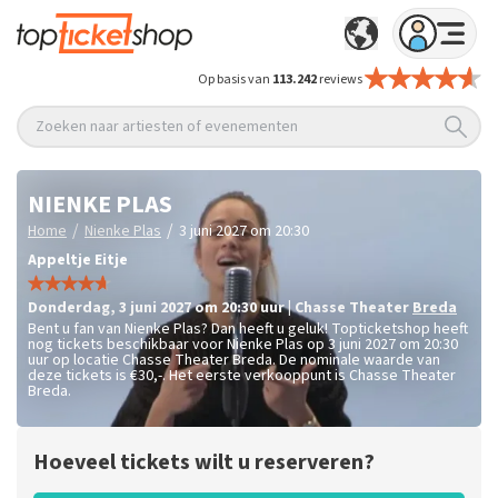
Op basis van
113.242
reviews
Zoeken naar artiesten of evenementen
NIENKE PLAS
/
/
Home
Nienke Plas
3 juni 2027 om 20:30
Appeltje Eitje
donderdag
,
3 juni 2027 om 20:30
uur
|
Chasse Theater
Breda
Bent u fan van Nienke Plas? Dan heeft u geluk! Topticketshop heeft
nog tickets beschikbaar voor Nienke Plas op 3 juni 2027 om 20:30
uur op locatie Chasse Theater Breda. De nominale waarde van
deze tickets is
€30,-
. Het eerste verkooppunt is Chasse Theater
Breda.
Hoeveel tickets wilt u reserveren?