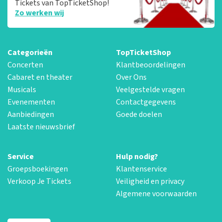
Tickets van TopTicketShop!
Zo werken wij
Categorieën
TopTicketShop
Concerten
Klantbeoordelingen
Cabaret en theater
Over Ons
Musicals
Veelgestelde vragen
Evenementen
Contactgegevens
Aanbiedingen
Goede doelen
Laatste nieuwsbrief
Service
Hulp nodig?
Groepsboekingen
Klantenservice
Verkoop Je Tickets
Veiligheid en privacy
Algemene voorwaarden