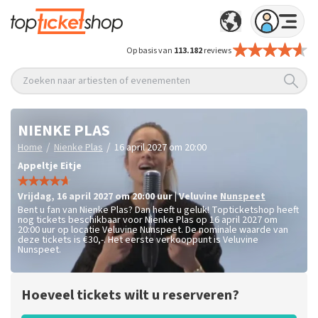
Op basis van
113.182
reviews
Zoeken naar artiesten of evenementen
NIENKE PLAS
/
/
Home
Nienke Plas
16 april 2027 om 20:00
Appeltje Eitje
vrijdag
,
16 april 2027 om 20:00
uur
|
Veluvine
Nunspeet
Bent u fan van Nienke Plas? Dan heeft u geluk! Topticketshop heeft
nog tickets beschikbaar voor Nienke Plas op 16 april 2027 om
20:00 uur op locatie Veluvine Nunspeet. De nominale waarde van
deze tickets is
€30,-
. Het eerste verkooppunt is Veluvine
Nunspeet.
Hoeveel tickets wilt u reserveren?