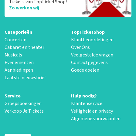
Tickets van TopTicketShop!
Zo werken wij
Categorieën
TopTicketShop
Concerten
Klantbeoordelingen
Cabaret en theater
Over Ons
Musicals
Veelgestelde vragen
Evenementen
Contactgegevens
Aanbiedingen
Goede doelen
Laatste nieuwsbrief
Service
Hulp nodig?
Groepsboekingen
Klantenservice
Verkoop Je Tickets
Veiligheid en privacy
Algemene voorwaarden