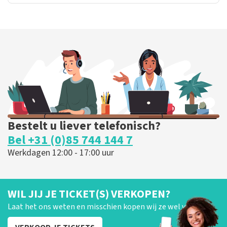
Bestelt u liever telefonisch?
Bel +31 (0)85 744 144 7
Werkdagen 12:00 - 17:00 uur
WIL JIJ JE TICKET(S) VERKOPEN?
Laat het ons weten en misschien kopen wij ze wel van je!