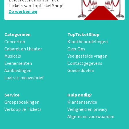
Tickets van TopTicketShop!
Zo werken wij
Categorieën
TopTicketShop
Concerten
Klantbeoordelingen
Cabaret en theater
Over Ons
Musicals
Veelgestelde vragen
Evenementen
Contactgegevens
Aanbiedingen
Goede doelen
Laatste nieuwsbrief
Service
Hulp nodig?
Groepsboekingen
Klantenservice
Verkoop Je Tickets
Veiligheid en privacy
Algemene voorwaarden