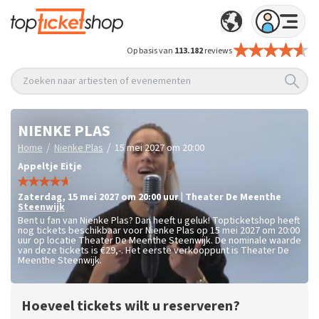
Op basis van
113.182
reviews
Zoeken naar artiesten of evenementen
NIENKE PLAS
/
/
Home
Nienke Plas
15 mei 2027 om 20:00
Appeltje Eitje
zaterdag
,
15 mei 2027 om 20:00
uur
|
Theater De Meenthe
Steenwijk
Bent u fan van Nienke Plas? Dan heeft u geluk! Topticketshop heeft
nog tickets beschikbaar voor Nienke Plas op 15 mei 2027 om 20:00
uur op locatie Theater De Meenthe Steenwijk. De nominale waarde
van deze tickets is
€29,-
. Het eerste verkooppunt is Theater De
Meenthe Steenwijk.
Hoeveel tickets wilt u reserveren?