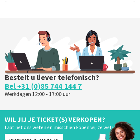
Bestelt u liever telefonisch?
Bel +31 (0)85 744 144 7
Werkdagen 12:00 - 17:00 uur
WIL JIJ JE TICKET(S) VERKOPEN?
Laat het ons weten en misschien kopen wij ze wel van je!