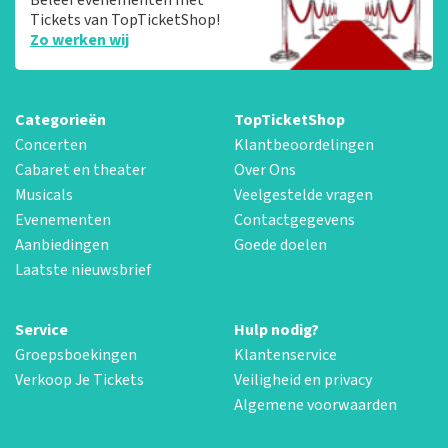
Tickets van TopTicketShop!
Zo werken wij
Categorieën
TopTicketShop
Concerten
Klantbeoordelingen
Cabaret en theater
Over Ons
Musicals
Veelgestelde vragen
Evenementen
Contactgegevens
Aanbiedingen
Goede doelen
Laatste nieuwsbrief
Service
Hulp nodig?
Groepsboekingen
Klantenservice
Verkoop Je Tickets
Veiligheid en privacy
Algemene voorwaarden