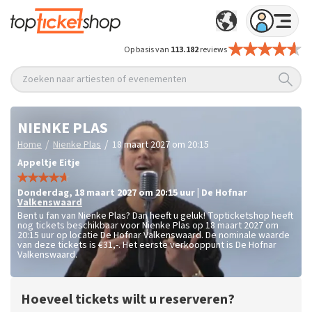
Op basis van
113.182
reviews
Zoeken naar artiesten of evenementen
NIENKE PLAS
/
/
Home
Nienke Plas
18 maart 2027 om 20:15
Appeltje Eitje
donderdag
,
18 maart 2027 om 20:15
uur
|
De Hofnar
Valkenswaard
Bent u fan van Nienke Plas? Dan heeft u geluk! Topticketshop heeft
nog tickets beschikbaar voor Nienke Plas op 18 maart 2027 om
20:15 uur op locatie De Hofnar Valkenswaard. De nominale waarde
van deze tickets is
€31,-
. Het eerste verkooppunt is De Hofnar
Valkenswaard.
Hoeveel tickets wilt u reserveren?