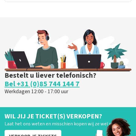
Bestelt u liever telefonisch?
Bel +31 (0)85 744 144 7
Werkdagen 12:00 - 17:00 uur
WIL JIJ JE TICKET(S) VERKOPEN?
Laat het ons weten en misschien kopen wij ze wel van je!