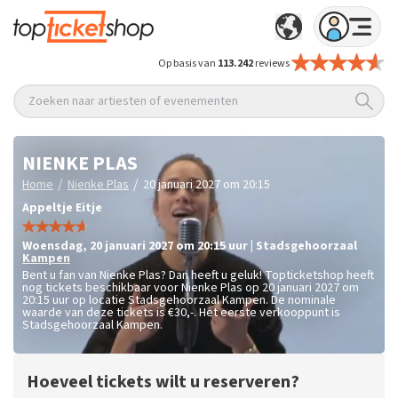
Op basis van
113.242
reviews
Zoeken naar artiesten of evenementen
NIENKE PLAS
/
/
Home
Nienke Plas
20 januari 2027 om 20:15
Appeltje Eitje
woensdag
,
20 januari 2027 om 20:15
uur
|
Stadsgehoorzaal
Kampen
Bent u fan van Nienke Plas? Dan heeft u geluk! Topticketshop heeft
nog tickets beschikbaar voor Nienke Plas op 20 januari 2027 om
20:15 uur op locatie Stadsgehoorzaal Kampen. De nominale
waarde van deze tickets is
€30,-
. Het eerste verkooppunt is
Stadsgehoorzaal Kampen.
Hoeveel tickets wilt u reserveren?