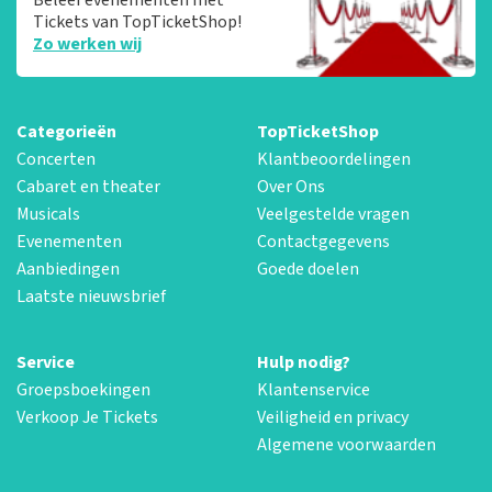
Tickets van TopTicketShop!
Zo werken wij
Categorieën
TopTicketShop
Concerten
Klantbeoordelingen
Cabaret en theater
Over Ons
Musicals
Veelgestelde vragen
Evenementen
Contactgegevens
Aanbiedingen
Goede doelen
Laatste nieuwsbrief
Service
Hulp nodig?
Groepsboekingen
Klantenservice
Verkoop Je Tickets
Veiligheid en privacy
Algemene voorwaarden