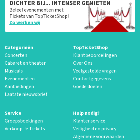
DICHTER BIJ... INTENSER GENIETEN
Beleef evenementen met
Tickets van TopTicketShop!
Zo werken wij
Categorieën
TopTicketShop
Concerten
Klantbeoordelingen
Cabaret en theater
Over Ons
Musicals
Veelgestelde vragen
Evenementen
Contactgegevens
Aanbiedingen
Goede doelen
Laatste nieuwsbrief
Service
Hulp nodig?
Groepsboekingen
Klantenservice
Verkoop Je Tickets
Veiligheid en privacy
Algemene voorwaarden