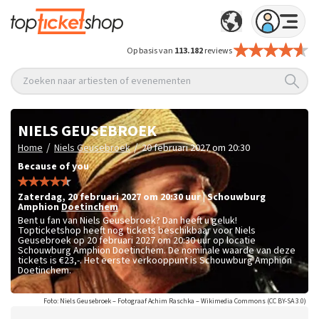
Op basis van
113.182
reviews
Zoeken naar artiesten of evenementen
NIELS GEUSEBROEK
/
/
Home
Niels Geusebroek
20 februari 2027 om 20:30
Because of you
zaterdag
,
20 februari 2027 om 20:30
uur
|
Schouwburg
Amphion
Doetinchem
Bent u fan van Niels Geusebroek? Dan heeft u geluk!
Topticketshop heeft nog tickets beschikbaar voor Niels
Geusebroek op 20 februari 2027 om 20:30 uur op locatie
Schouwburg Amphion Doetinchem. De nominale waarde van deze
tickets is
€23,-
. Het eerste verkooppunt is Schouwburg Amphion
Doetinchem.
Foto: Niels Geusebroek – Fotograaf Achim Raschka – Wikimedia Commons (CC BY-SA 3.0)