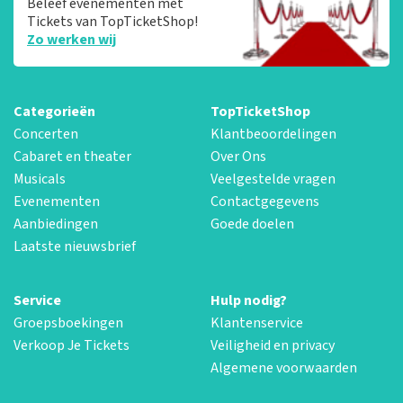
Beleef evenementen met
Tickets van TopTicketShop!
Zo werken wij
Categorieën
TopTicketShop
Concerten
Klantbeoordelingen
Cabaret en theater
Over Ons
Musicals
Veelgestelde vragen
Evenementen
Contactgegevens
Aanbiedingen
Goede doelen
Laatste nieuwsbrief
Service
Hulp nodig?
Groepsboekingen
Klantenservice
Verkoop Je Tickets
Veiligheid en privacy
Algemene voorwaarden