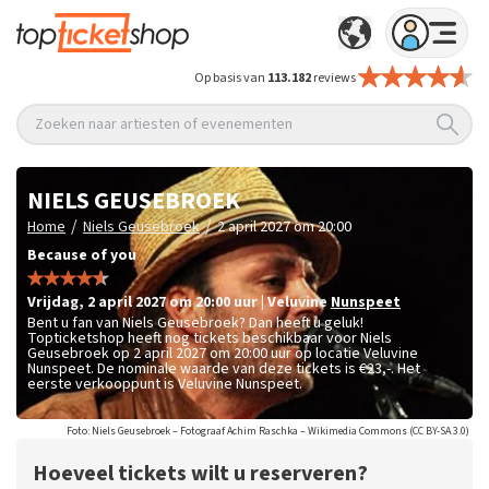
Op basis van
113.182
reviews
Zoeken naar artiesten of evenementen
NIELS GEUSEBROEK
/
/
Home
Niels Geusebroek
2 april 2027 om 20:00
Because of you
vrijdag
,
2 april 2027 om 20:00
uur
|
Veluvine
Nunspeet
Bent u fan van Niels Geusebroek? Dan heeft u geluk!
Topticketshop heeft nog tickets beschikbaar voor Niels
Geusebroek op 2 april 2027 om 20:00 uur op locatie Veluvine
Nunspeet. De nominale waarde van deze tickets is
€23,-
. Het
eerste verkooppunt is Veluvine Nunspeet.
Foto: Niels Geusebroek – Fotograaf Achim Raschka – Wikimedia Commons (CC BY-SA 3.0)
Hoeveel tickets wilt u reserveren?