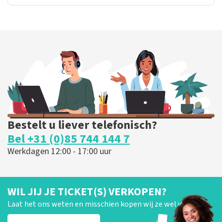
Bestelt u liever telefonisch?
Bel +31 (0)85 744 144 7
Werkdagen 12:00 - 17:00 uur
WIL JIJ JE TICKET(S) VERKOPEN?
Laat het ons weten en misschien kopen wij ze wel van je!