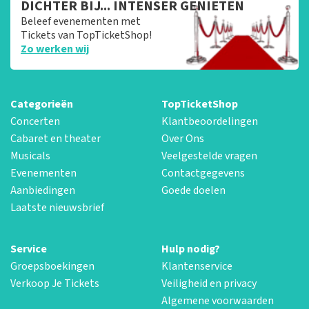
DICHTER BIJ... INTENSER GENIETEN
Beleef evenementen met
Tickets van TopTicketShop!
Zo werken wij
Categorieën
TopTicketShop
Concerten
Klantbeoordelingen
Cabaret en theater
Over Ons
Musicals
Veelgestelde vragen
Evenementen
Contactgegevens
Aanbiedingen
Goede doelen
Laatste nieuwsbrief
Service
Hulp nodig?
Groepsboekingen
Klantenservice
Verkoop Je Tickets
Veiligheid en privacy
Algemene voorwaarden