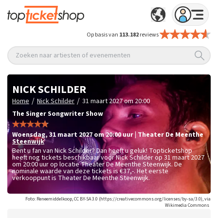
Op basis van
113.182
reviews
Zoeken naar artiesten of evenementen
NICK SCHILDER
/
/
Home
Nick Schilder
31 maart 2027 om 20:00
The Singer Songwriter Show
woensdag
,
31 maart 2027 om 20:00
uur
|
Theater De Meenthe
Steenwijk
Bent u fan van Nick Schilder? Dan heeft u geluk! Topticketshop
heeft nog tickets beschikbaar voor Nick Schilder op 31 maart 2027
om 20:00 uur op locatie Theater De Meenthe Steenwijk. De
nominale waarde van deze tickets is
€37,-
. Het eerste
verkooppunt is Theater De Meenthe Steenwijk.
Foto: Reneemiddelkoop, CC BY-SA 3.0 (https://creativecommons.org/licenses/by-sa/3.0), via
Wikimedia Commons