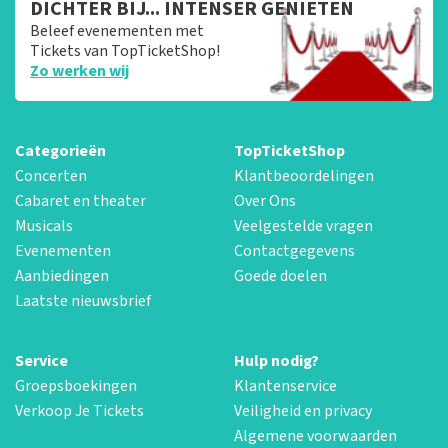
DICHTER BIJ... INTENSER GENIETEN
Beleef evenementen met
Tickets van TopTicketShop!
Zo werken wij
Categorieën
TopTicketShop
Concerten
Klantbeoordelingen
Cabaret en theater
Over Ons
Musicals
Veelgestelde vragen
Evenementen
Contactgegevens
Aanbiedingen
Goede doelen
Laatste nieuwsbrief
Service
Hulp nodig?
Groepsboekingen
Klantenservice
Verkoop Je Tickets
Veiligheid en privacy
Algemene voorwaarden