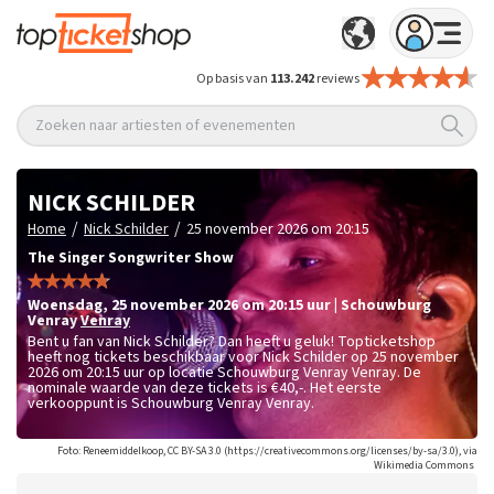
Op basis van
113.242
reviews
Zoeken naar artiesten of evenementen
NICK SCHILDER
/
/
Home
Nick Schilder
25 november 2026 om 20:15
The Singer Songwriter Show
woensdag
,
25 november 2026 om 20:15
uur
|
Schouwburg
Venray
Venray
Bent u fan van Nick Schilder? Dan heeft u geluk! Topticketshop
heeft nog tickets beschikbaar voor Nick Schilder op 25 november
2026 om 20:15 uur op locatie Schouwburg Venray Venray. De
nominale waarde van deze tickets is
€40,-
. Het eerste
verkooppunt is Schouwburg Venray Venray.
Foto: Reneemiddelkoop, CC BY-SA 3.0 (https://creativecommons.org/licenses/by-sa/3.0), via
Wikimedia Commons